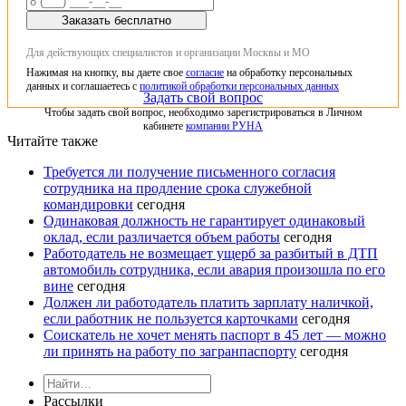
Заказать бесплатно
Для действующих специалистов и организации Москвы и МО
Нажимая на кнопку, вы даете свое
согласие
на обработку персональных
данных и соглашаетесь с
политикой обработки персональных данных
Задать свой вопрос
Чтобы задать свой вопрос, необходимо зарегистрироваться в Личном
кабинете
компании РУНА
Читайте также
Требуется ли получение письменного согласия
сотрудника на продление срока служебной
командировки
сегодня
Одинаковая должность не гарантирует одинаковый
оклад, если различается объем работы
сегодня
Работодатель не возмещает ущерб за разбитый в ДТП
автомобиль сотрудника, если авария произошла по его
вине
сегодня
Должен ли работодатель платить зарплату наличкой,
если работник не пользуется карточками
сегодня
Соискатель не хочет менять паспорт в 45 лет — можно
ли принять на работу по загранпаспорту
сегодня
Рассылки