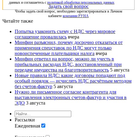
данных и соглашаетесь с
политикой обработки персональных данных
Задать свой вопрос
Чтобы задать свой вопрос, необходимо зарегистрироваться в Личном
кабинете
компании РУНА
Читайте также
Попытка узаконить схему с НДС через мировое
соглашение провалилась
вчера
Минфин разъяснил, почему досрочно отказаться от
применения спецставок по НДС могут только
новоиспеченные плательщики налога
вчера
Минфин ответил на вопрос, можно ли учесть в
прибыльных расходах НДС, восстановленный при
передаче имущества на благотворительность
5 августа
Новые правила НДС: какие договоры попадают под
особый порядок — исчислять НДС расчётным методом
без счетов-фактур
5 августа
Нужно ли письменное согласие контрагента для
выставления электронных счетов-фактур и участия в
ЭДО
3 августа
Рассылки
Ежедневная