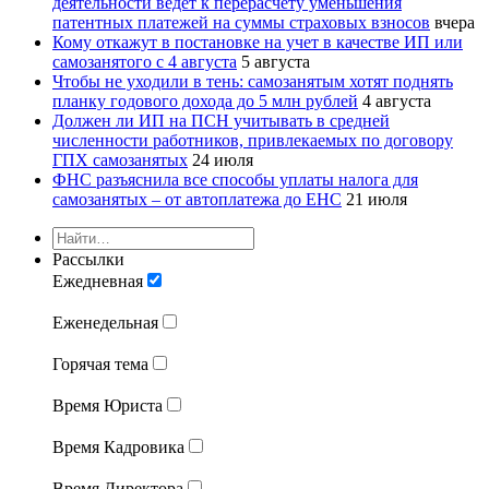
деятельности ведет к перерасчету уменьшения
патентных платежей на суммы страховых взносов
вчера
Кому откажут в постановке на учет в качестве ИП или
самозанятого с 4 августа
5 августа
Чтобы не уходили в тень: самозанятым хотят поднять
планку годового дохода до 5 млн рублей
4 августа
Должен ли ИП на ПСН учитывать в средней
численности работников, привлекаемых по договору
ГПХ самозанятых
24 июля
ФНС разъяснила все способы уплаты налога для
самозанятых – от автоплатежа до ЕНС
21 июля
Рассылки
Ежедневная
Еженедельная
Горячая тема
Время Юриста
Время Кадровика
Время Директора