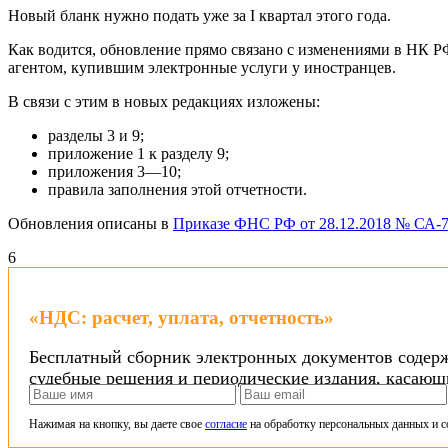
Новый бланк нужно подать уже за I квартал этого года.
Как водится, обновление прямо связано с изменениями в НК РФ
агентом, купившим электронные услуги у иностранцев.
В связи с этим в новых редакциях изложены:
разделы 3 и 9;
приложение 1 к разделу 9;
приложения 3—10;
правила заполнения этой отчетности.
Обновления описаны в
Приказе ФНС РФ от 28.12.2018 № СА-
6
«НДС: расчет, уплата, отчетность»
Бесплатный сборник электронных документов содер
судебные решения и периодические издания, касающ
Нажимая на кнопку, вы даете свое
согласие
на обработку персональных данных и с