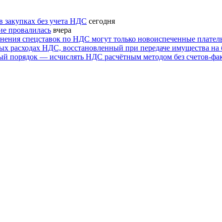
 закупках без учета НДС
сегодня
ие провалилась
вчера
енения спецставок по НДС могут только новоиспеченные плател
ых расходах НДС, восстановленный при передаче имущества на 
ый порядок — исчислять НДС расчётным методом без счетов-фа