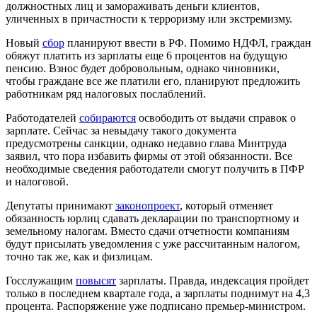
должностных лиц и замораживать деньги клиентов,
уличенных в причастности к терроризму или экстремизму.
Новый
сбор
планируют ввести в РФ. Помимо НДФЛ, граждан
обяжут платить из зарплаты еще 6 процентов на будущую
пенсию. Взнос будет добровольным, однако чиновники,
чтобы граждане все же платили его, планируют предложить
работникам ряд налоговых послаблений.
Работодателей
собираются
освободить от выдачи справок о
зарплате. Сейчас за невыдачу такого документа
предусмотрены санкции, однако недавно глава Минтруда
заявил, что пора избавить фирмы от этой обязанности. Все
необходимые сведения работодатели смогут получить в ПФР
и налоговой.
Депутаты принимают
законопроект
, который отменяет
обязанность юрлиц сдавать декларации по транспортному и
земельному налогам. Вместо сдачи отчетности компаниям
будут присылать уведомления с уже рассчитанным налогом,
точно так же, как и физлицам.
Госслужащим
повысят
зарплаты. Правда, индексация пройдет
только в последнем квартале года, а зарплаты поднимут на 4,3
процента. Распоряжение уже подписано премьер-министром.