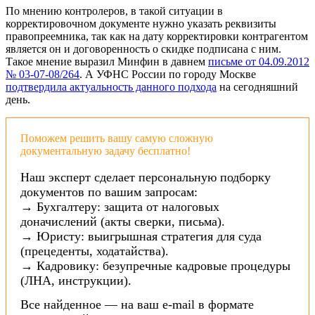
По мнению контролеров, в такой ситуации в
корректировочном документе нужно указать реквизиты
правопреемника, так как на дату корректировки контрагентом
является он и договоренность о скидке подписана с ним.
Такое мнение выразил Минфин в давнем
письме от 04.09.2012
№ 03-07-08/264
. А УФНС России по городу Москве
подтвердила актуальность данного подхода
на сегодняшний
день.
Поможем решить вашу самую сложную
документальную задачу бесплатно!
Наш эксперт сделает персональную подборку
документов по вашим запросам:
→ Бухгалтеру: защита от налоговых
доначислений (акты сверки, письма).
→ Юристу: выигрышная стратегия для суда
(прецеденты, ходатайства).
→ Кадровику: безупречные кадровые процедуры
(ЛНА, инструкции).
Все найденное — на ваш e-mail в формате