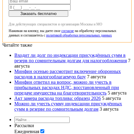
Заказать бесплатно
Для действующих специалистов и организации Москвы и МО
Нажимая на кнопку, вы даете свое
согласие
на обработку персональных
данных и соглашаетесь с
политикой обработки персональных данных
Читайте также
Входит ли долг по индексации присуждённых сумм в
резерв по сомнительным долгам для налогообложения
7
августа
Минфин осенью рассмотрит включение оборонных
расходов в налогооблагаемую базу
7 августа
Минфин ответил на вопрос, можно ли учесть в
прибыльных расходах НДС, восстановленный при
передаче имущества на благотворительность
5 августа
Акт замера расхода топлива: образец 2026
5 августа
Можно ли учесть сумму индексации присуждённых
сумм в резерве по сомнительным долгам
3 августа
Рассылки
Ежедневная