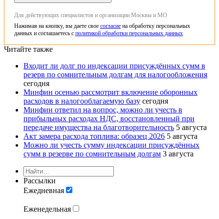
Для действующих специалистов и организации Москвы и МО
Нажимая на кнопку, вы даете свое
согласие
на обработку персональных
данных и соглашаетесь с
политикой обработки персональных данных
Читайте также
Входит ли долг по индексации присуждённых сумм в
резерв по сомнительным долгам для налогообложения
сегодня
Минфин осенью рассмотрит включение оборонных
расходов в налогооблагаемую базу
сегодня
Минфин ответил на вопрос, можно ли учесть в
прибыльных расходах НДС, восстановленный при
передаче имущества на благотворительность
5 августа
Акт замера расхода топлива: образец 2026
5 августа
Можно ли учесть сумму индексации присуждённых
сумм в резерве по сомнительным долгам
3 августа
Рассылки
Ежедневная
Еженедельная