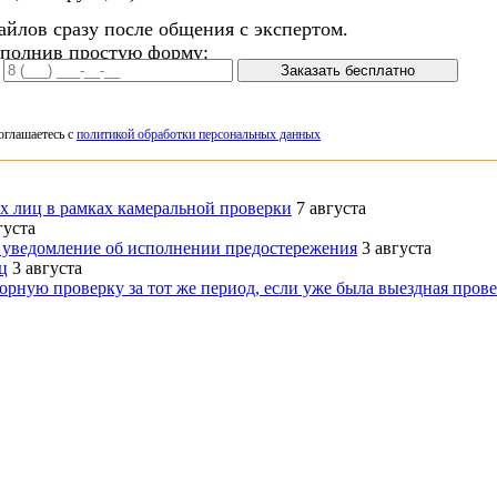
айлов сразу после общения с экспертом.
аполнив простую форму:
Заказать бесплатно
оглашаетесь с
политикой обработки персональных данных
х лиц в рамках камеральной проверки
7 августа
густа
 уведомление об исполнении предостережения
3 августа
ц
3 августа
рную проверку за тот же период, если уже была выездная пров