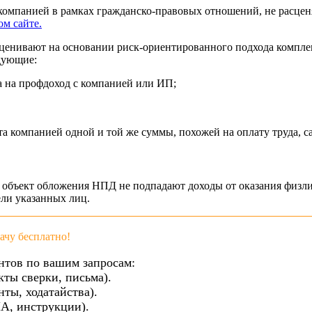
с компанией в рамках гражданско-правовых отношений, не расце
м сайте.
ценивают на основании риск-ориентированного подхода компле
дующие:
а на профдоход с компанией или ИП;
та компанией одной и той же суммы, похожей на оплату труда, с
под объект обложения НПД не подпадают доходы от оказания физл
ели указанных лиц.
чу бесплатно!
нтов по вашим запросам:
кты сверки, письма).
ты, ходатайства).
А, инструкции).