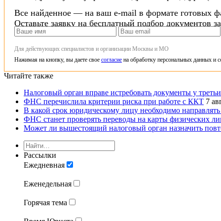
Все найденное — на ваш e-mail в формате готовых ф
Оставьте заявку на бесплатный подбор документов з
Для действующих специалистов и организации Москвы и МО
Нажимая на кнопку, вы даете свое
согласие
на обработку персональных данных и с
Читайте также
Налоговый орган вправе истребовать документы у третьи
ФНС перечислила критерии риска при работе с ККТ
7 ав
В какой срок юридическому лицу необходимо направлять
ФНС станет проверять переводы на карты физических ли
Может ли вышестоящий налоговый орган назначить повто
Рассылки
Ежедневная
Еженедельная
Горячая тема