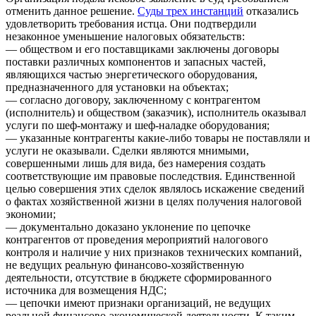
отменить данное решение.
Суды трех инстанций
отказались
удовлетворить требования истца. Они подтвердили
незаконное уменьшение налоговых обязательств:
— обществом и его поставщиками заключены договоры
поставки различных компонентов и запасных частей,
являющихся частью энергетического оборудования,
предназначенного для установки на объектах;
— согласно договору, заключенному с контрагентом
(исполнитель) и обществом (заказчик), исполнитель оказывал
услуги по шеф-монтажу и шеф-наладке оборудования;
— указанные контрагенты какие-либо товары не поставляли и
услуги не оказывали. Сделки являются мнимыми,
совершенными лишь для вида, без намерения создать
соответствующие им правовые последствия. Единственной
целью совершения этих сделок являлось искажение сведений
о фактах хозяйственной жизни в целях получения налоговой
экономии;
— документально доказано уклонение по цепочке
контрагентов от проведения мероприятий налогового
контроля и наличие у них признаков технических компаний,
не ведущих реальную финансово-хозяйственную
деятельности, отсутствие в бюджете сформированного
источника для возмещения НДС;
— цепочки имеют признаки организаций, не ведущих
реальной финансово-экономической деятельности. К таким