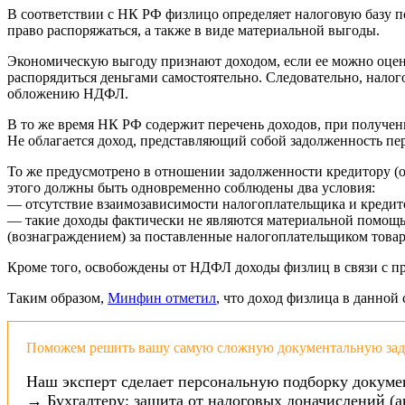
В соответствии с НК РФ физлицо определяет налоговую базу по
право распоряжаться, а также в виде материальной выгоды.
Экономическую выгоду признают доходом, если ее можно оцен
распорядиться деньгами самостоятельно. Следовательно, нало
обложению НДФЛ.
В то же время НК РФ содержит перечень доходов, при получ
Не облагается доход, представляющий собой задолженность пер
То же предусмотрено в отношении задолженности кредитору (о
этого должны быть одновременно соблюдены два условия:
— отсутствие взаимозависимости налогоплательщика и кредитор
— такие доходы фактически не являются материальной помощь
(вознаграждением) за поставленные налогоплательщиком товар
Кроме того, освобождены от НДФЛ доходы физлиц в связи с пр
Таким образом,
Минфин отметил
, что доход физлица в данно
Поможем решить вашу самую сложную документальную зада
Наш эксперт сделает персональную подборку докуме
→ Бухгалтеру: защита от налоговых доначислений (а