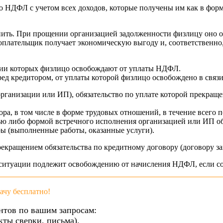
 НДФЛ с учетом всех доходов, которые получены им как в форме
ить. При прощении организацией задолженности физлицу оно ос
гоплательщик получает экономическую выгоду и, соответственно
ении которых физлицо освобождают от уплаты НДФЛ.
ед кредитором, от уплаты которой физлицо освобождено в связи
рганизации или ИП), обязательство по уплате которой прекраще
а, в том числе в форме трудовых отношений, в течение всего пе
ю либо формой встречного исполнения организацией или ИП обя
ы (выполненные работы, оказанные услуги).
екращением обязательства по кредитному договору (договору з
й ситуации подлежит освобождению от начисления НДФЛ, если с
чу бесплатно!
нтов по вашим запросам:
кты сверки, письма).