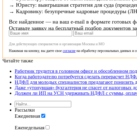
→ Юристу: выигрышная стратегия для суда (прецеден
→ Кадровику: безупречные кадровые процедуры (ЛН
Все найденное — на ваш e-mail в формате готовых ф
Оставьте заявку на бесплатный подбор документов з
Для действующих специалистов и организации Москвы и МО
Нажимая на кнопку, вы даете свое
согласие
на обработку персональных данных и с
Читайте также
Работник трудится в головном офисе и обособленном по
Когда работодателю потребуется сделать перерасчет НД
НДФЛ для молодых специалистов предлагают понизить д
Даже «утонувшая» бухгалтерия не спасет от налоговых д
Должен ли ИП на УСН удерживать НДФЛ с суммы, оплаче
Рассылки
Ежедневная
Еженедельная