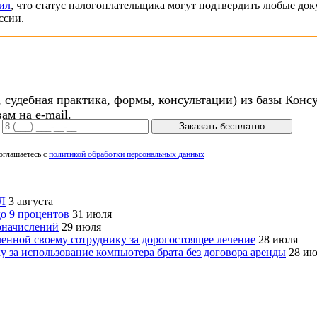
ил
, что статус налогоплательщика могут подтвердить любые д
ссии.
 судебная практика, формы, консультации) из базы Конс
ам на e-mail.
Заказать бесплатно
оглашаетесь с
политикой обработки персональных данных
ФЛ
3 августа
о 9 процентов
31 июля
оначислений
29 июля
нной своему сотруднику за дорогостоящее лечение
28 июля
 за использование компьютера брата без договора аренды
28 ию