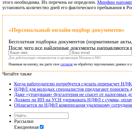
этого необходимы. Их перечень не определен.
Минфин напомн
установить количество дней его фактического пребывания в Ро
«Персональный онлайн-подбор документов»
Бесплатная подборка документов (нормативные акты,
После чего все найденные документы направляются в
Для действующих специалистов и организации Москвы и МО
Нажимая на кнопку, вы даете свое
согласие
на обработку персональных данных и с
Читайте также
Когда работодателю потребуется сделать перерасчет НД
НДФЛ для молодых специалистов предлагают понизить д
Даже «утонувшая» бухгалтерия не спасет от налоговых д
Должен ли ИП на УСН удерживать НДФЛ с суммы, оплаче
Облагается ли НДФЛ компенсация удаленному сотруднику
Рассылки
Ежедневная