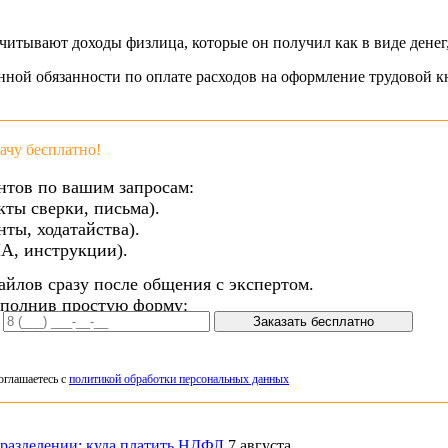
читывают доходы физлица, которые он получил как в виде денег,
нной обязанности по оплате расходов на оформление трудовой к
чу бесплатно!
нтов по вашим запросам:
кты сверки, письма).
ты, ходатайства).
А, инструкции).
айлов сразу после общения с экспертом.
аполнив простую форму:
Заказать бесплатно
оглашаетесь с
политикой обработки персональных данных
дразделении: куда платить НДФЛ
7 августа