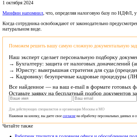
1 октября 2024
Минфин напомнил
, что, определяя налоговую базу по НДФЛ, у
Когда сотрудника освобождают от законодательно предусмотре
натуральном виде.
Поможем решить вашу самую сложную документальную зада
Наш эксперт сделает персональную подборку докуме
→ Бухгалтеру: защита от налоговых доначислений (а
→ Юристу: выигрышная стратегия для суда (прецеден
→ Кадровику: безупречные кадровые процедуры (ЛН
Все найденное — на ваш e-mail в формате готовых ф
Оставьте заявку на бесплатный подбор документов з
Для действующих специалистов и организации Москвы и МО
Нажимая на кнопку, вы даете свое
согласие
на обработку персональных данных и с
Читайте также
Работник трудится в головном офисе и обособленном по