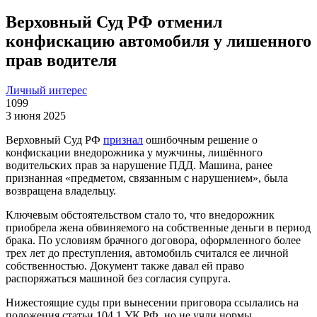
Верховный Суд РФ отменил
конфискацию автомобиля у лишенного
прав водителя
Личный интерес
1099
3 июня 2025
Верховный Суд РФ
признал
ошибочным решение о
конфискации внедорожника у мужчины, лишённого
водительских прав за нарушение ПДД. Машина, ранее
признанная «предметом, связанным с нарушением», была
возвращена владельцу.
Ключевым обстоятельством стало то, что внедорожник
приобрела жена обвиняемого на собственные деньги в период
брака. По условиям брачного договора, оформленного более
трех лет до преступления, автомобиль считался ее личной
собственностью. Документ также давал ей право
распоряжаться машиной без согласия супруга.
Нижестоящие суды при вынесении приговора ссылались на
положения статьи 104.1 УК РФ, но не учли нормы