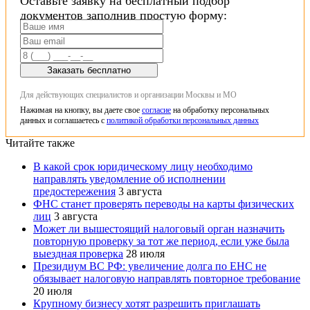
Оставьте заявку на бесплатный подбор
документов заполнив простую форму:
Заказать бесплатно
Для действующих специалистов и организации Москвы и МО
Нажимая на кнопку, вы даете свое
согласие
на обработку персональных
данных и соглашаетесь с
политикой обработки персональных данных
Читайте также
В какой срок юридическому лицу необходимо
направлять уведомление об исполнении
предостережения
3 августа
ФНС станет проверять переводы на карты физических
лиц
3 августа
Может ли вышестоящий налоговый орган назначить
повторную проверку за тот же период, если уже была
выездная проверка
28 июля
Президиум ВС РФ: увеличение долга по ЕНС не
обязывает налоговую направлять повторное требование
20 июля
Крупному бизнесу хотят разрешить приглашать