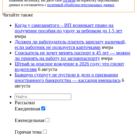
Нажимая на кнопку, вы даете свое
согласие
на обработку персональных
данных и соглашаетесь с
политикой обработки персональных данных
Читайте также
Когда у самозанятого – ИП возникает право на
получение пособия по уходу за ребенком до 1,5 лет
вчера
Должен ли работодатель платить зарплату наличкой,
если работник не пользуется карточками
вчера
Соискатель не хочет менять паспорт в 45 лет — можно
ли принять на работу по загранпаспорту
вчера
Штраф за опасное вождение в 2026 году: что грозит
водителям
6 августа
Бывшую супругу не пустили в дело о признании
иностранного банкротства — кассация вмешалась
6
августа
Рассылки
Ежедневная
Еженедельная
Горячая тема