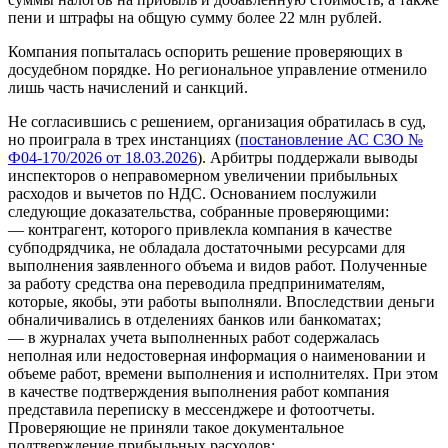
пени и штрафы на общую сумму более 22 млн рублей.
Компания попыталась оспорить решение проверяющих в
досудебном порядке. Но региональное управление отменило
лишь часть начислений и санкций.
Не согласившись с решением, организация обратилась в суд,
но проиграла в трех инстанциях (
постановление АС СЗО №
Ф04-170/2026 от 18.03.2026
). Арбитры поддержали выводы
инспекторов о неправомерном увеличении прибыльных
расходов и вычетов по НДС. Основанием послужили
следующие доказательства, собранные проверяющими:
— контрагент, которого привлекла компания в качестве
субподрядчика, не обладала достаточными ресурсами для
выполнения заявленного объема и видов работ. Полученные
за работу средства она переводила предпринимателям,
которые, якобы, эти работы выполняли. Впоследствии деньги
обналичивались в отделениях банков или банкоматах;
— в журналах учета выполненных работ содержалась
неполная или недостоверная информация о наименовании и
объеме работ, времени выполнения и исполнителях. При этом
в качестве подтверждения выполнения работ компания
представила переписку в мессенджере и фотоотчеты.
Проверяющие не приняли такое документальное
подтверждение прибыльных расходов;