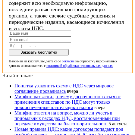
содержит всю необходимую информацию,
последние разъяснения контролирующих
органов, а также свежие судебные решения и
периодические издания, касающиеся исчисления
и уплаты НДС.
Заказать бесплатно
Нажимая на кнопку, вы даете свое
согласие
на обработку персональных
данных и соглашаетесь с
политикой обработки персональных данных
Читайте также
Попытка узаконить схему с НДС через мировое
соглашение провалилась
вчера
Минфин разъяснил, почему досрочно отказаться от
применения спецставок по НДС могут только
новоиспеченные плательщики налога
вчера
Минфин ответил на вопрос, можно ли учесть в
прибыльных расходах НДС, восстановленный при
передаче имущества на благотворительность
5 августа
Новые правила НДС: какие договоры попадают под
особый порядок — исчислять НДС расчётным методом