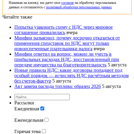
Нажимая на кнопку, вы даете свое
согласие
на обработку персональных
данных и соглашаетесь с
политикой обработки персональных данных
Читайте также
Попытка узаконить схему с НДС через мировое
соглашение провалилась
вчера
Минфин разъяснил, почему досрочно отказаться от
применения спецставок по НДС могут только
новоиспеченные плательщики налога
вчера
Минфин ответил на вопрос, можно ли учесть в
прибыльных расходах НДС, восстановленный при
передаче имущества на благотворительность
5 августа
Новые правила НДС: какие договоры попадают под
особый порядок — исчислять НДС расчётным методом
без счетов-фактур
5 августа
Акт замера расхода топлива: образец 2026
5 августа
Рассылки
Ежедневная
Еженедельная
Горячая тема