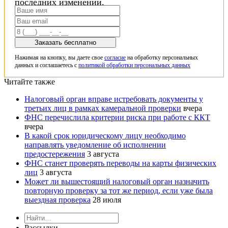
последних изменений.
Заказать бесплатно
Нажимая на кнопку, вы даете свое
согласие
на обработку персональных
данных и соглашаетесь с
политикой обработки персональных данных
Читайте также
Налоговый орган вправе истребовать документы у
третьих лиц в рамках камеральной проверки
вчера
ФНС перечислила критерии риска при работе с ККТ
вчера
В какой срок юридическому лицу необходимо
направлять уведомление об исполнении
предостережения
3 августа
ФНС станет проверять переводы на карты физических
лиц
3 августа
Может ли вышестоящий налоговый орган назначить
повторную проверку за тот же период, если уже была
выездная проверка
28 июля
Рассылки