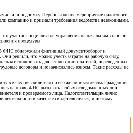
начислили недоимку. Первоначальное мероприятие налогового
али компанию и признали требования ведомства незаконными.
что участие специалистов управления на начальном этапе не
вершения процедуры.
ь. В ФНС обнаружили фиктивный документооборот и
Они решили, что можно учесть затраты на рабочую силу,
 нельзя использовать для легализации платежей, переведенных
рудовые договоры и не начислялись взносы. Такие расходы не
ну в качестве свидетеля по его же личным делам. Гражданин
авшись на право ФНС вызывать любых осведомленных лиц.
свидетеля и проверяемого лица. Налогоплательщик лично
 деятельности в качестве свидетеля нельзя, и поэтому