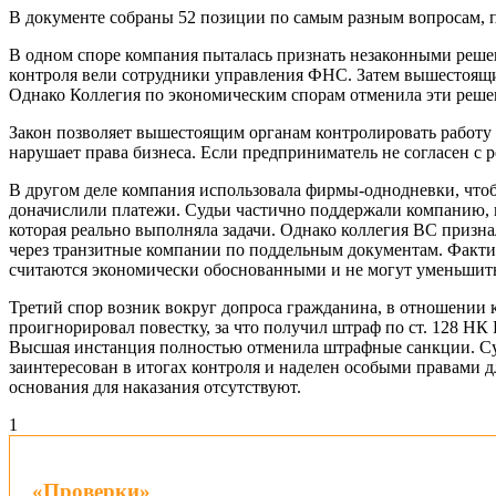
В документе собраны 52 позиции по самым разным вопросам, 
В одном споре компания пыталась признать незаконными решен
контроля вели сотрудники управления ФНС. Затем вышестоящи
Однако Коллегия по экономическим спорам отменила эти решен
Закон позволяет вышестоящим органам контролировать работу 
нарушает права бизнеса. Если предприниматель не согласен с 
В другом деле компания использовала фирмы-однодневки, что
доначислили платежи. Судьи частично поддержали компанию, 
которая реально выполняла задачи. Однако коллегия ВС призна
через транзитные компании по поддельным документам. Факти
считаются экономически обоснованными и не могут уменьшит
Третий спор возник вокруг допроса гражданина, в отношении 
проигнорировал повестку, за что получил штраф по ст. 128 Н
Высшая инстанция полностью отменила штрафные санкции. Судь
заинтересован в итогах контроля и наделен особыми правами дл
основания для наказания отсутствуют.
1
«Проверки»