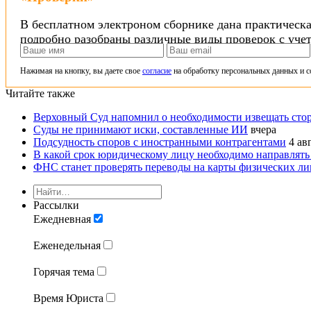
В бесплатном электроном сборнике дана практическа
подробно разобраны различные виды проверок с уче
Нажимая на кнопку, вы даете свое
согласие
на обработку персональных данных и с
Читайте также
Верховный Суд напомнил о необходимости извещать стор
Суды не принимают иски, составленные ИИ
вчера
Подсудность споров с иностранными контрагентами
4 ав
В какой срок юридическому лицу необходимо направлять
ФНС станет проверять переводы на карты физических ли
Рассылки
Ежедневная
Еженедельная
Горячая тема
Время Юриста