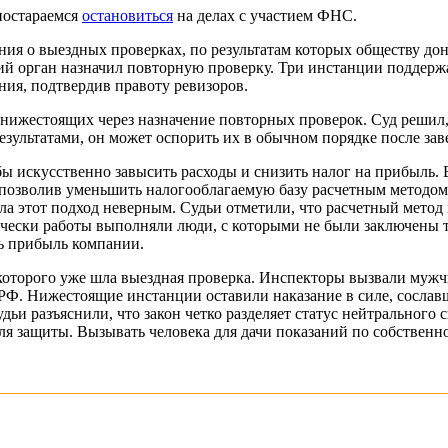
постараемся
остановиться
на делах с участием ФНС.
ия о выездных проверках, по результатам которых обществу до
й орган назначил повторную проверку. Три инстанции поддерж
ия, подтвердив правоту ревизоров.
нижестоящих через назначение повторных проверок. Суд решил, 
результатами, он может оспорить их в обычном порядке после за
бы искусственно завысить расходы и снизить налог на прибыл
позволив уменьшить налогооблагаемую базу расчетным методом. 
ла этот подход неверным. Судьи отметили, что расчетный метод
чески работы выполняли люди, с которыми не были заключены т
ь прибыль компании.
которого уже шла выездная проверка. Инспекторы вызвали мужчи
К РФ. Нижестоящие инстанции оставили наказание в силе, сосл
и разъяснили, что закон четко разделяет статус нейтрального 
я защиты. Вызывать человека для дачи показаний по собственной