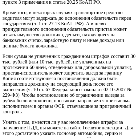
пункте 3 примечания к статье 20.25 КоАП РФ.
Кроме того, в некоторых случаях транспортное средство
водителя могут задержать до исполнения обязательств перед
государством (ч. 1 ст. 27.13 КоАП РФ). А в целях
принудительного исполнения обязательств пристав может
изъять имущество должника, деньги, находящиеся на
банковских счетах, заработную плату и иные доходы или
ценные бумаги должника.
Если сумма не уплаченных гражданином штрафов составит 30
тыс. рублей (или 10 тыс. рублей, не уплаченных на
протяжении 60 дней, отведенных для добровольной уплаты),
пристав-исполнитель может запретить выезд за границу.
Копия соответствующего постановления должна быть
направлена должнику на следующий день после его
вынесения (ч. 10 ст. 67 Федерального закона от 02.10.2007 №
229-ФЗ). Чтобы постановление об ограничении выезда за
рубеж было исполнено, оно также направляется приставом-
исполнителем в органы ФСБ, отвечающие за приграничный
контроль.
Узнать о том, имеются ли у вас неоплаченные штрафы за
нарушение ПДД, вы можете на сайте Госавтоинспекции. Для
этого достаточно указать госномер автомобиля, серию и