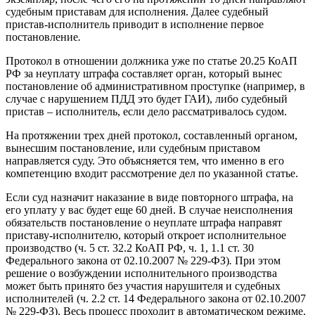
судебным приставам для исполнения. Далее судебный
пристав-исполнитель приводит в исполнение первое
постановление
.
Протокол в отношении должника уже по статье 20.25 КоАП
РФ за неуплату штрафа составляет орган, который вынес
постановление об административном проступке (например, в
случае с нарушением ПДД это будет ГАИ), либо судебный
пристав – исполнитель, если дело рассматривалось судом.
На протяжении трех дней протокол, составленный органом,
вынесшим постановление, или судебным приставом
направляется суду. Это объясняется тем, что именно в его
компетенцию входит рассмотрение дел по указанной статье.
Если суд назначит наказание в виде повторного штрафа, на
его уплату у вас будет еще 60 дней. В случае неисполнения
обязательств постановление о неуплате штрафа направят
приставу-исполнителю, который откроет исполнительное
производство (ч. 5 ст. 32.2 КоАП РФ, ч. 1, 1.1 ст. 30
Федерального закона от 02.10.2007 № 229-ФЗ)
.
При этом
решение о возбуждении исполнительного производства
может быть принято без участия нарушителя и судебных
исполнителей (ч. 2.2 ст. 14 Федерального закона от 02.10.2007
№ 229-ФЗ). Весь процесс проходит в автоматическом режиме.