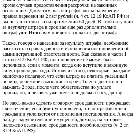
кроме случаев предоставления рассрочки на законных
основаниях. Допустим, вас оштрафовали за нарушение
правил парковки на 2 nsc/ рублей (ч. 4 ст. 12.19 КоАП РФ) и
вы не заплатили его на протяжении 60 дней. В этой ситуации
за неуплату штрафа в срок вас еще раз дополнительно
оштрафуют. Итого вам придется заплатить два штрафа.
Также, говоря о наказании за неуплату штрафа, необходимо
рассказать о сроках давности исполнения постановлений об
административной ответственности. Как сказано в части 1
статьи 31.9 КоАП РФ, постановление не может быть
исполнено, если с момента, когда оно вступило в законную
силу, прошло два года. Исходя из этого, некоторые граждане
ошибочно полагают, что если штраф не платить указанный
период, денежное взыскание сгорает. То есть достаточно
выждать 2 года, после чего обязательства по уплате
пропадают, и человек уже ничего не должен государству.
Но здесь важно сделать оговорку: срок давности прекращает
свое течение, если будет установлено, что оштрафованный
гражданин уклоняется от исполнения постановления. А когда
найдут нарушителя или имущество, доходы, на которые
наложено взыскание, срок давности возобновляется (ч. 2 ст.
31.9 КоАП РФ).