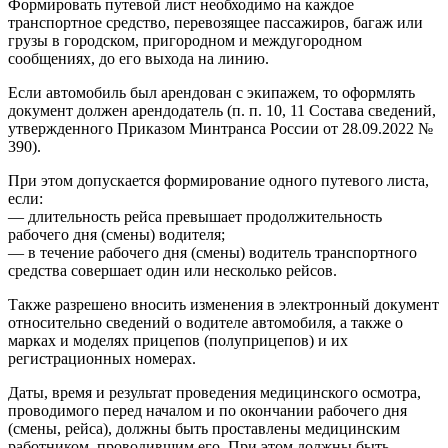
Формировать путевой лист необходимо на каждое
транспортное средство, перевозящее пассажиров, багаж или
грузы в городском, пригородном и междугородном
сообщениях, до его выхода на линию.
Если автомобиль был арендован с экипажем, то оформлять
документ должен арендодатель (п. п. 10, 11 Состава сведений,
утвержденного Приказом Минтранса России от 28.09.2022 №
390).
При этом допускается формирование одного путевого листа,
если:
— длительность рейса превышает продолжительность
рабочего дня (смены) водителя;
— в течение рабочего дня (смены) водитель транспортного
средства совершает один или несколько рейсов.
Также разрешено вносить изменения в электронный документ
относительно сведений о водителе автомобиля, а также о
марках и моделях прицепов (полуприцепов) и их
регистрационных номерах.
Даты, время и результат проведения медицинского осмотра,
проводимого перед началом и по окончании рабочего дня
(смены, рейса), должны быть проставлены медицинским
работником, проводившим его. При этом должны быть