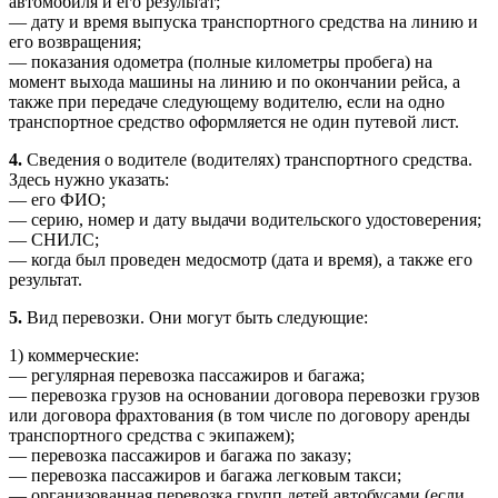
автомобиля и его результат;
— дату и время выпуска транспортного средства на линию и
его возвращения;
— показания одометра (полные километры пробега) на
момент выхода машины на линию и по окончании рейса, а
также при передаче следующему водителю, если на одно
транспортное средство оформляется не один путевой лист.
4.
Сведения о водителе (водителях) транспортного средства.
Здесь нужно указать:
— его ФИО;
— серию, номер и дату выдачи водительского удостоверения;
— СНИЛС;
— когда был проведен медосмотр (дата и время), а также его
результат.
5.
Вид перевозки. Они могут быть следующие:
1) коммерческие:
— регулярная перевозка пассажиров и багажа;
— перевозка грузов на основании договора перевозки грузов
или договора фрахтования (в том числе по договору аренды
транспортного средства с экипажем);
— перевозка пассажиров и багажа по заказу;
— перевозка пассажиров и багажа легковым такси;
— организованная перевозка групп детей автобусами (если