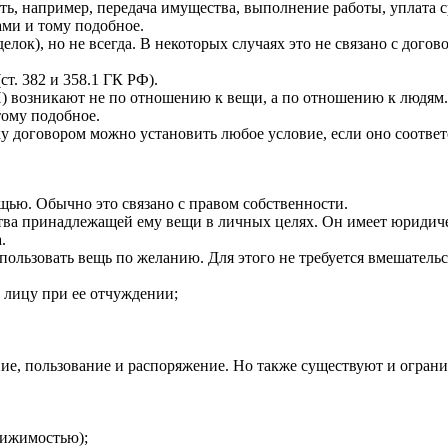
ыть, например, передача имущества, выполнение работы, уплата 
ми и тому подобное.
лок), но не всегда. В некоторых случаях это не связано с дого
т. 382 и 358.1 ГК РФ).
П) возникают не по отношению к вещи, а по отношению к людям.
 тому подобное.
 договором можно установить любое условие, если оно соответст
щью. Обычно это связано с правом собственности.
тва принадлежащей ему вещи в личных целях. Он имеет юридичес
.
ользовать вещь по желанию. Для этого не требуется вмешательс
у лицу при ее отчуждении;
е, пользование и распоряжение. Но также существуют и огранич
вижимостью);