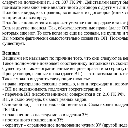
следует из положений п. 1 ст. 307 ГК РФ. Действиями могут б
понимать незаключение аналогичного договора с другими лица
Подобные виды, как правило, возникают из договоров (иных сде
то причинил вам вред.
Подобные полномочия подлежат уступке или передаче в залог (с
Есть и другие нюансы. Так, обязательственные права (далее О
которых еще нет. То есть когда их еще не создали, не купили и
Вы можете фактически самостоятельно создавать ОП. Поскольку
существует.
Вещные
Вещными их называют по причине того, что они следуют за ве
Такое полномочие позволяет собственнику использовать свойс
Существуют также ограниченные вещные права типа сервитута
Проще говоря, вещные права (далее ВП) — это возможность исп
Также можно выделить следующие нюансы:
• права неразрывно связаны с вещью, и они переходят к новом
• ВП на недвижимость подлежит госрегистрации;
• перечень ВП (несобственников) содержится в ст. 216 ГК РФ.
ВП, в свою очередь, бывают разных видов.
Основной вид — это право собственности. Сюда входит владени
ГК РФ):
• пожизненного наследуемого владения ЗУ;
• постоянного пользования ЗУ;
• сервитут – ограниченное пользование чужим ЗУ (другой нед