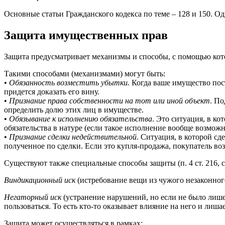
Основные статьи Гражданского кодекса по теме – 128 и 150. О
Защита имущественных прав
Защита предусматривает механизмы и способы, с помощью кото
Такими способами (механизмами) могут быть:
•
Обязанность возместить убытки.
Когда ваше имущество пост
придется доказать его вину.
•
Признание права собственности на тот или иной объект
. П
определить долю этих лиц в имуществе.
•
Обязывание к исполнению обязательства
. Это ситуация, в к
обязательства в натуре (если такое исполнение вообще возможн
•
Признание сделки недействительной
. Ситуация, в которой сд
полученное по сделки. Если это купля-продажа, покупатель во
Существуют также специальные способы защиты (п. 4 ст. 216, с
Виндикационный иск
(истребование вещи из чужого незаконного
Негаторный иск
(устранение нарушений, но если не было лише
пользоваться. То есть кто-то оказывает влияние на него и лиша
Защита может осуществляться в рамках: