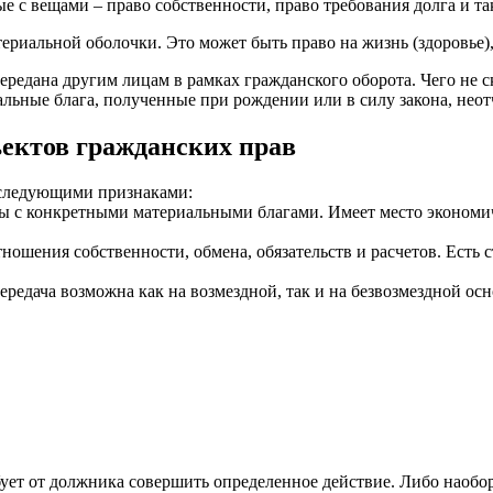
 с вещами – право собственности, право требования долга и так
териальной оболочки. Это может быть право на жизнь (здоровье)
редана другим лицам в рамках гражданского оборота. Чего не 
риальные блага, полученные при рождении или в силу закона, не
ектов гражданских прав
следующими признаками:
ы с конкретными материальными благами. Имеет место экономичес
ношения собственности, обмена, обязательств и расчетов. Есть
ередача возможна как на возмездной, так и на безвозмездной осн
ебует от должника совершить определенное действие. Либо наобо