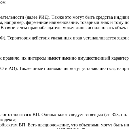
вом.
еятельности (далее РИД). Также это могут быть средства инди
ы, например, фирменное наименование, товарный знак и тому п
В связи с чем правообладатель может лишь использовать объект
РФ). Территория действия указанных прав устанавливается зако
 правило, их интересы имеют именно имущественный характер. 
ОО и АО). Также иные полномочия могут устанавливаться, напри
лог относится к ВП. Однако залог следует за вещью (ст. 353, пп. 
 кодекса;
к объектам ВП. Есть предположение, что объектами могут быть 