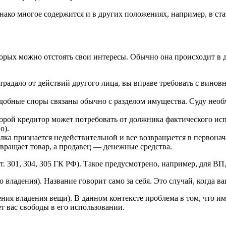
днако многое содержится и в других положениях, например, в ста
рых можно отстоять свои интересы. Обычно она происходит в д
радало от действий другого лица, вы вправе требовать с виновн
одобные споры связаны обычно с разделом имущества. Суду необ
оторой кредитор может потребовать от должника фактического ис
о).
елка признается недействительной и все возвращается в первона
звращает товар, а продавец — денежные средства.
т. 301, 304, 305 ГК РФ). Такое предусмотрено, например, для В
 владения). Название говорит само за себя. Это случай, когда в
ния владения вещи). В данном контексте проблема в том, что им
ет вас свободы в его использовании.