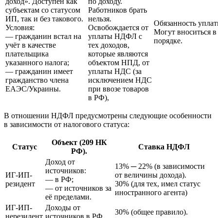
доход». Доступен как
по доходу.
субъектам со статусом
Работников брать
ИП, так и без такового.
нельзя.
Обязанность уплат
Условия:
Освобождается от
Могут вноситься в
— гражданин встал на
уплаты НДФЛ с
порядке.
учёт в качестве
тех доходов,
плательщика
которые являются
указанного налога;
объектом НПД, от
— гражданин имеет
уплаты НДС (за
гражданство члена
исключением НДС
ЕАЭС/Украины.
при ввозе товаров
в РФ),
В отношении НДФЛ предусмотрены следующие особенности
в зависимости от налогового статуса:
Объект (209 НК
Статус
Ставка НДФЛ
РФ).
Доход от
13% ─ 22% (в зависимости
источников:
ИГ-ИП-
от величины дохода).
— в РФ;
резидент
30% (для тех, имел статус
— от источников за
иностранного агента)
её пределами.
ИГ-ИП-
Доходы от
30% (общее правило).
нерезидент
источников в РФ.