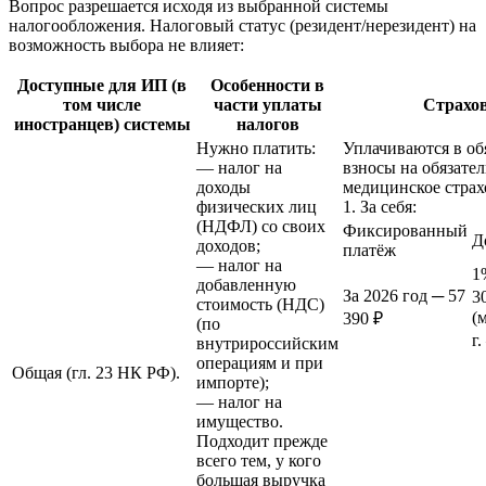
Вопрос разрешается исходя из выбранной системы
налогообложения. Налоговый статус (резидент/нерезидент) на
возможность выбора не влияет:
Доступные для ИП (в
Особенности в
том числе
части уплаты
Страхо
иностранцев) системы
налогов
Нужно платить:
Уплачиваются в об
— налог на
взносы на обязате
доходы
медицинское страх
физических лиц
1. За себя:
(НДФЛ) со своих
Фиксированный
Д
доходов;
платёж
— налог на
1
добавленную
За 2026 год ─ 57
3
стоимость (НДС)
(
390 ₽
(по
г
внутрироссийским
операциям и при
Общая (гл. 23 НК РФ).
импорте);
— налог на
имущество.
Подходит прежде
всего тем, у кого
большая выручка