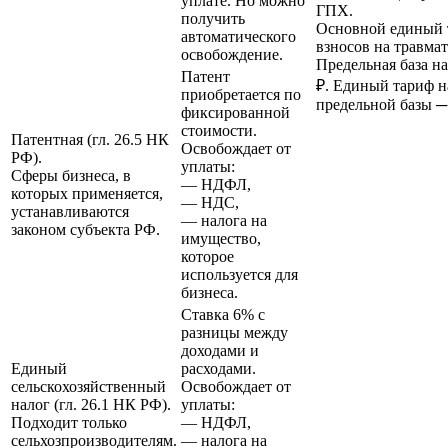
уплате. Но можно
ГПХ.
получить
Основной единый 
автоматического
взносов на травмат
освобождение.
Предельная база на
Патент
₽. Единый тариф 
приобретается по
предельной базы ─
фиксированной
стоимости.
Патентная (гл. 26.5 НК
Освобождает от
РФ).
уплаты:
Сферы бизнеса, в
— НДФЛ,
которых применяется,
— НДС,
устанавливаются
— налога на
законом субъекта РФ.
имущество,
которое
используется для
бизнеса.
Ставка 6% с
разницы между
доходами и
Единый
расходами.
сельскохозяйственный
Освобождает от
налог (гл. 26.1 НК РФ).
уплаты:
Подходит только
— НДФЛ,
сельхозпроизводителям.
— налога на