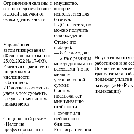
Ограничения связаны с
имущество,
сферой ведения бизнеса
которое
и долей выручки от
используется для
сельхоздеятельности.
бизнеса.
НДС платится, но
можно получить
освобождение.
Ставка (по
Упрощённая
выбору):
автоматизированная
— 8% с доходов;
(Федеральный закон от
Не уплачиваются с
— 20% с разницы
25.02.2022 № 17-ФЗ).
работников и за се
между доходами и
Имеются ограничения
Исключения касают
расходами (но не
по доходам и
травматизм за раб
меньше
численности
подлежат уплате 
установленной
работников.
суммы).
размере (2040 ₽ с 
ИГ должен состоять на
Система
индексации).
учёте в том субъекте,
предполагает
где указанная система
минимизацию
применяется.
отчётности.
Походит для
Специальный режим
небольшого
«Налог на
бизнеса.
профессиональный
Есть ограничения