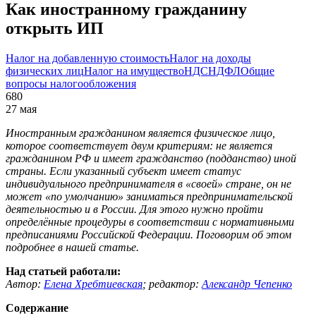
Как иностранному гражданину
открыть ИП
Налог на добавленную стоимость
Налог на доходы
физических лиц
Налог на имущество
НДС
НДФЛ
Общие
вопросы налогообложения
680
27 мая
Иностранным гражданином является физическое лицо,
которое соответствует двум критериям: не является
гражданином РФ и имеет гражданство (подданство) иной
страны. Если указанный субъект имеет статус
индивидуального предпринимателя в «своей» стране, он не
может «по умолчанию» заниматься предпринимательской
деятельностью и в России. Для этого нужно пройти
определённые процедуры в соответствии с нормативными
предписаниями Российской Федерации. Поговорим об этом
подробнее в нашей статье.
Над статьей работали:
Автор:
Елена Хребтиевская
;
редактор:
Александр Чепенко
Содержание