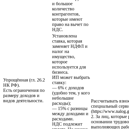
и большое
количество
контрагентов,
которые имеют
право на вычет по
НДС.
Установлена
ставка, которая
заменяет НДФЛ и
налог на
имущество,
которое
используется для
бизнеса.
ИП может выбрать
Упрощённая (гл. 26.2
ставку:
НК РФ).
— 6% с доходов
Есть ограничения по
(удобно тем, у кого
размеру доходов и
небольшие
видов деятельности.
Рассчитывать взно
расходы);
специальный серв
— 15% с разницы
(https://www.nalog.g
между доходами и
2. За лиц, которые
расходами.
основании трудово
НДС подлежит
выполняющих рабо