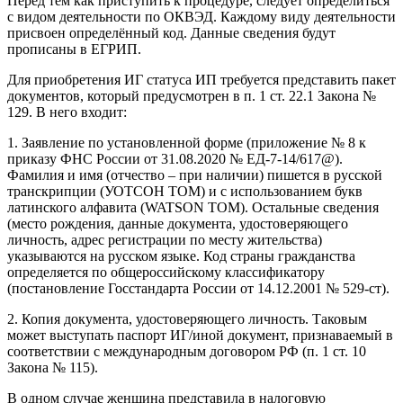
Перед тем как приступить к процедуре, следует определиться
с видом деятельности по ОКВЭД. Каждому виду деятельности
присвоен определённый код. Данные сведения будут
прописаны в ЕГРИП.
Для приобретения ИГ статуса ИП требуется представить пакет
документов, который предусмотрен в п. 1 ст. 22.1 Закона №
129. В него входит:
1. Заявление по установленной форме (приложение № 8 к
приказу ФНС России от 31.08.2020 № ЕД-7-14/617@).
Фамилия и имя (отчество – при наличии) пишется в русской
транскрипции (УОТСОН ТОМ) и с использованием букв
латинского алфавита (WATSON TOM). Остальные сведения
(место рождения, данные документа, удостоверяющего
личность, адрес регистрации по месту жительства)
указываются на русском языке. Код страны гражданства
определяется по общероссийскому классификатору
(постановление Госстандарта России от 14.12.2001 № 529-ст).
2. Копия документа, удостоверяющего личность. Таковым
может выступать паспорт ИГ/иной документ, признаваемый в
соответствии с международным договором РФ (п. 1 ст. 10
Закона № 115).
В одном случае женщина представила в налоговую