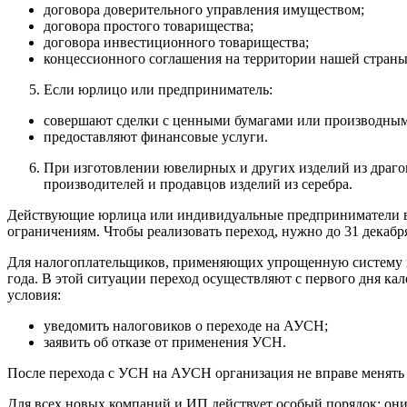
договора доверительного управления имуществом;
договора простого товарищества;
договора инвестиционного товарищества;
концессионного соглашения на территории нашей страны
Если юрлицо или предприниматель:
совершают сделки с ценными бумагами или производны
предоставляют финансовые услуги.
При изготовлении ювелирных и других изделий из драго
производителей и продавцов изделий из серебра.
Действующие юрлица или индивидуальные предприниматели вп
ограничениям. Чтобы реализовать переход, нужно до 31 декаб
Для налогоплательщиков, применяющих упрощенную систему на
года. В этой ситуации переход осуществляют с первого дня ка
условия:
уведомить налоговиков о переходе на АУСН;
заявить об отказе от применения УСН.
После перехода с УСН на АУСН организация не вправе менять н
Для всех новых компаний и ИП действует особый порядок: они