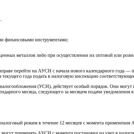
.
ми финансовыми инструментами;
ценных металлов либо при осуществлении их оптовой или розн
раве перейти на АУСН с начала нового календарного года — п
ря текущего года подать в налоговую инспекцию соответствующе
логообложения (УСН), действует особый порядок. Они могут пе
лендарного месяца, следующего за месяцем подачи уведомления 
алоговый режим в течение 12 месяцев с момента применения АУСН
 могут применять АУСН с момента постановки на учет в налого