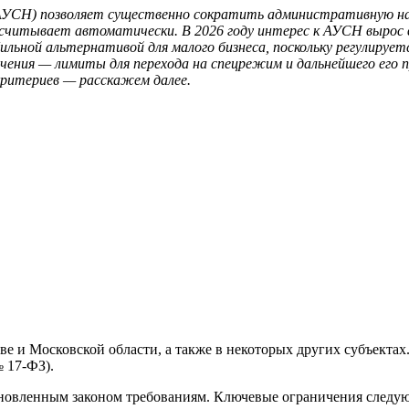
УСН) позволяет существенно сократить административную наг
считывает автоматически. В 2026 году интерес к АУСН вырос в
ильной альтернативой для малого бизнеса, поскольку регулируе
чения — лимиты для перехода на спецрежим и дальнейшего его 
 критериев — расскажем далее.
 и Московской области, а также в некоторых других субъектах.
№ 17-ФЗ).
ановленным законом требованиям. Ключевые ограничения следу