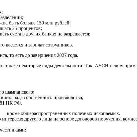
к;
азделений;
жна быть больше 150 млн рублей;
ышать 25 процентов;
ать счета в других банках не разрешается;
о касается и зарплат сотрудников.
а, то есть до завершения 2027 года.
также некоторые виды деятельности. Так, АУСН нельзя применять
ого шампанского;
 винограда собственного производства;
181 НК РФ.
х — кроме общераспространенных полезных ископаемых.
 интересах другого лица на основе договоров поручения, комис
участниками: