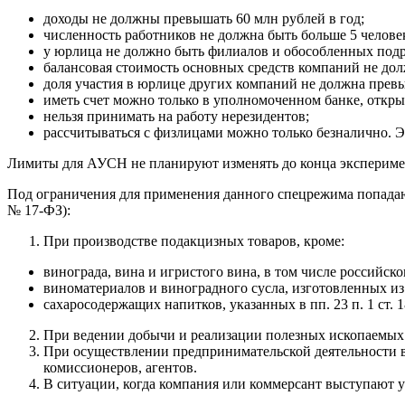
доходы не должны превышать 60 млн рублей в год;
численность работников не должна быть больше 5 челове
у юрлица не должно быть филиалов и обособленных подр
балансовая стоимость основных средств компаний не дол
доля участия в юрлице других компаний не должна прев
иметь счет можно только в уполномоченном банке, открыв
нельзя принимать на работу нерезидентов;
рассчитываться с физлицами можно только безналично. Эт
Лимиты для АУСН не планируют изменять до конца эксперимент
Под ограничения для применения данного спецрежима попадают 
№ 17-ФЗ):
При производстве подакцизных товаров, кроме:
винограда, вина и игристого вина, в том числе российск
виноматериалов и виноградного сусла, изготовленных из
сахаросодержащих напитков, указанных в пп. 23 п. 1 ст. 
При ведении добычи и реализации полезных ископаемы
При осуществлении предпринимательской деятельности в
комиссионеров, агентов.
В ситуации, когда компания или коммерсант выступают 