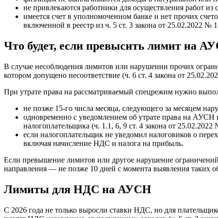
не привлекаются работники для осуществления работ из сп
имеется счет в уполномоченном банке и нет прочих счет
включенной в реестр из ч. 5 ст. 3 закона от 25.02.2022 № 
Что будет, если превысить лимит на А
В случае несоблюдения лимитов или нарушении прочих огранич
котором допущено несоответствие (ч. 6 ст. 4 закона от 25.02.20
При утрате права на рассматриваемый спецрежим нужно выпо
не позже 15‑го числа месяца, следующего за месяцем на
одновременно с уведомлением об утрате права на АУСН 
налогоплательщика (ч. 1.1, 6, 9 ст. 4 закона от 25.02.2022
если налогоплательщик не уведомил налоговиков о пере
включая начисление НДС и налога на прибыль.
Если превышение лимитов или другое нарушение ограничений
направления — не позже 10 дней с момента выявления таких обст
Лимиты для НДС на АУСН
С 2026 года не только выросли ставки НДС, но для плательщ