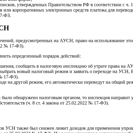
исков, утвержденных Правительством РФ в соответствии с ч. 1 ст
ов или корпоративных электронных средств платежа для перево
17-ФЗ.
УСН
ений, предусмотренных на АУСН, право на использование этого 
22 № 17‑ФЗ).
лнить определенный порядок действий:
рушения, сообщить в налоговую инспекцию об утрате права на А
выбрать новый налоговый режим и заявить о переходе на УСН, 
 № 17‑ФЗ).
ходе на другой режим, его автоматически переведут на общий р
 было обнаружено налоговым органом, то инспекция направит 
оятельств (ч. 8 ст. 4 закона от 25.02.2022 № 17‑ФЗ).
иков УСН также был снижен лимит доходов для применения упрощ