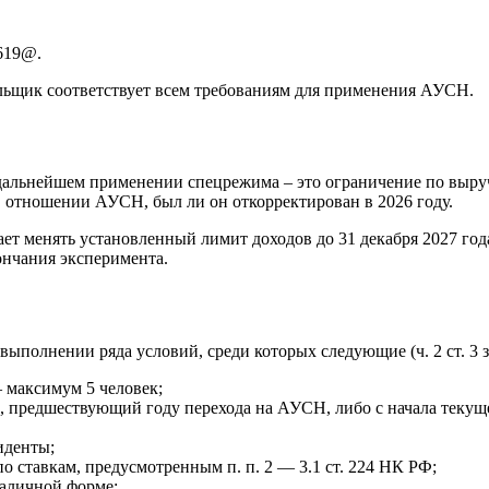
3619@.
ельщик соответствует всем требованиям для применения АУСН.
дальнейшем применении спецрежима – это ограничение по выру
 в отношении АУСН, был ли он откорректирован в 2026 году.
ет менять установленный лимит доходов до 31 декабря 2027 года 
ончания эксперимента.
олнении ряда условий, среди которых следующие (ч. 2 ст. 3 за
 максимум 5 человек;
д, предшествующий году перехода на АУСН, либо с начала текущ
иденты;
ставкам, предусмотренным п. п. 2 — 3.1 ст. 224 НК РФ;
наличной форме;