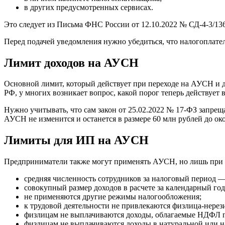
в других предусмотренных сервисах.
Это следует из Письма ФНС России от 12.10.2022 № СД‑4‑3/1
Перед подачей уведомления нужно убедиться, что налогоплат
Лимит доходов на АУСН
Основной лимит, который действует при переходе на АУСН и 
РФ, у многих возникает вопрос, какой порог теперь действует
Нужно учитывать, что сам закон от 25.02.2022 № 17‑ФЗ запреща
АУСН не изменится и останется в размере 60 млн рублей до ок
Лимиты для ИП на АУСН
Предприниматели также могут применять АУСН, но лишь при вып
средняя численность сотрудников за налоговый период —
совокупный размер доходов в расчете за календарный го
не применяются другие режимы налогообложения;
к трудовой деятельности не привлекаются физлица-нерез
физлицам не выплачиваются доходы, облагаемые НДФЛ по 
физлицам не выплачиваются доходы в натуральной или 