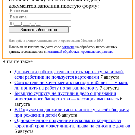
документов заполнив простую форму:
Заказать бесплатно
Для действующих специалистов и организации Москвы и МО
Нажимая на кнопку, вы даете свое
согласие
на обработку персональных
данных и соглашаетесь с
политикой обработки персональных данных
Читайте также
Должен ли работодатель платить зарплату наличкой,
если работник не пользуется карточками
7 августа
Соискатель не хочет менять паспорт в 45 лет — можно
ли принять на работу по загранпаспорту
7 августа
Бывшую супругу не пустили в дело о признании
иностранного банкротства — кассация вмешалась
6
августа
В Госдуме предложили гасить ипотеку за счёт бюджета
при рождении детей
6 августа
Одновременное получение нескольких кредитов за
короткий срок может лишить права на списание долгов
5 августа