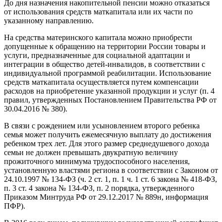
До дня назначения накопительной пенсии можно отказаться
от использования средств маткапитала или их части по
указанному направлению.
На средства материнского капитала можно приобрести
допущенные к обращению на территории России товары и
услуги, предназначенные для социальной адаптации и
интеграции в общество детей-инвалидов, в соответствии с
индивидуальной программой реабилитации. Использование
средств маткапитала осуществляется путем компенсации
расходов на приобретение указанной продукции и услуг (п. 4
правил, утвержденных Постановлением Правительства РФ от
30.04.2016 № 380).
В связи с рождением или усыновлением второго ребенка
семья может получить ежемесячную выплату до достижения
ребенком трех лет. Для этого размер среднедушевого дохода
семьи не должен превышать двукратную величину
прожиточного минимума трудоспособного населения,
установленную властями региона в соответствии с Законом от
24.10.1997 № 134-ФЗ (ч. 2 ст. 1, п. 1 ч. 1 ст. 6 закона № 418-ФЗ,
п. 3 ст. 4 закона № 134-ФЗ, п. 2 порядка, утвержденного
Приказом Минтруда РФ от 29.12.2017 № 889н, информация
ПФР).