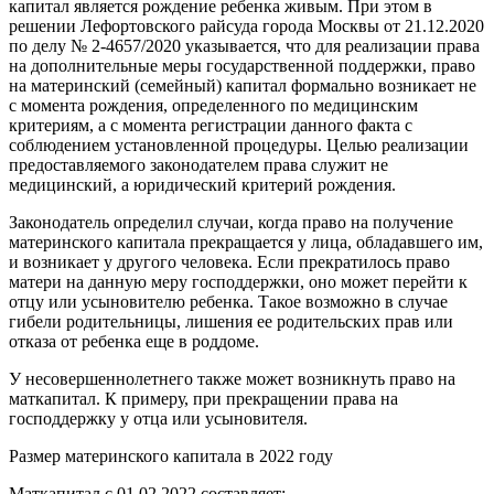
капитал является рождение ребенка живым. При этом в
решении Лефортовского райсуда города Москвы от 21.12.2020
по делу № 2-4657/2020 указывается, что для реализации права
на дополнительные меры государственной поддержки, право
на материнский (семейный) капитал формально возникает не
с момента рождения, определенного по медицинским
критериям, а с момента регистрации данного факта с
соблюдением установленной процедуры. Целью реализации
предоставляемого законодателем права служит не
медицинский, а юридический критерий рождения.
Законодатель определил случаи, когда право на получение
материнского капитала прекращается у лица, обладавшего им,
и возникает у другого человека. Если прекратилось право
матери на данную меру господдержки, оно может перейти к
отцу или усыновителю ребенка. Такое возможно в случае
гибели родительницы, лишения ее родительских прав или
отказа от ребенка еще в роддоме.
У несовершеннолетнего также может возникнуть право на
маткапитал. К примеру, при прекращении права на
господдержку у отца или усыновителя.
Размер материнского капитала в 2022 году
Маткапитал с 01.02.2022 составляет: