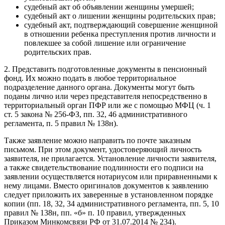
судебный акт об объявлении женщины умершей;
судебный акт о лишении женщины родительских прав;
судебный акт, подтверждающий совершение женщиной
в отношении ребенка преступления против личности и
повлекшее за собой лишение или ограничение
родительских прав.
2. Представить подготовленные документы в пенсионный
фонд. Их можно подать в любое территориальное
подразделение данного органа. Документы могут быть
поданы лично или через представителя непосредственно в
территориальный орган ПФР или же с помощью МФЦ (ч. 1
ст. 5 закона № 256-ФЗ, пп. 32, 46 административного
регламента, п. 5 правил № 138н).
Также заявление можно направить по почте заказным
письмом. При этом документ, удостоверяющий личность
заявителя, не прилагается. Установление личности заявителя,
а также свидетельствование подлинности его подписи на
заявлении осуществляется нотариусом или приравненными к
нему лицами. Вместо оригиналов документов к заявлению
следует приложить их заверенные в установленном порядке
копии (пп. 18, 32, 34 административного регламента, пп. 5, 10
правил № 138н, пп. «б» п. 10 правил, утвержденных
Приказом Минкомсвязи РФ от 31.07.2014 № 234).