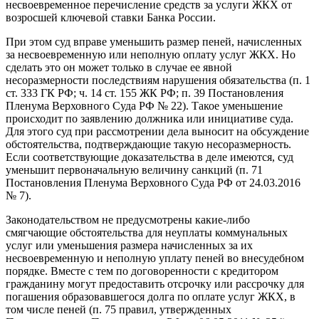
несвоевременное перечисление средств за услуги ЖКХ от
возросшей ключевой ставки Банка России.
При этом суд вправе уменьшить размер пеней, начисленных
за несвоевременную или неполную оплату услуг ЖКХ. Но
сделать это он может только в случае ее явной
несоразмерности последствиям нарушения обязательства (п. 1
ст. 333 ГК РФ; ч. 14 ст. 155 ЖК РФ; п. 39 Постановления
Пленума Верховного Суда РФ № 22). Такое уменьшение
происходит по заявлению должника или инициативе суда.
Для этого суд при рассмотрении дела выносит на обсуждение
обстоятельства, подтверждающие такую несоразмерность.
Если соответствующие доказательства в деле имеются, суд
уменьшит первоначальную величину санкций (п. 71
Постановления Пленума Верховного Суда РФ от 24.03.2016
№ 7).
Законодательством не предусмотрены какие-либо
смягчающие обстоятельства для неуплаты коммунальных
услуг или уменьшения размера начисленных за их
несвоевременную и неполную уплату пеней во внесудебном
порядке. Вместе с тем по договоренности с кредитором
гражданину могут предоставить отсрочку или рассрочку для
погашения образовавшегося долга по оплате услуг ЖКХ, в
том числе пеней (п. 75 правил, утвержденных