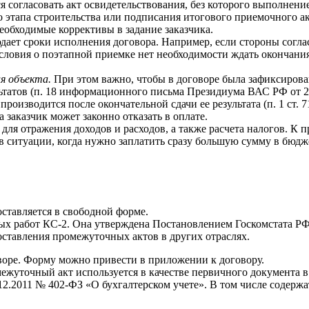
ся согласовать акт освидетельствования, без которого выполнен
этапа строительства или подписания итогового приемочного акт
еобходимые коррективы в задание заказчика.
юдает сроки исполнения договора. Например, если стороны согл
 условия о поэтапной приемке нет необходимости ждать окончани
ия объекта.
При этом важно, чтобы в договоре была зафиксирова
льтатов (п. 18 информационного письма Президиума ВАС РФ от 2
 производится после окончательной сдачи ее результата (п. 1 ст.
 заказчик может законно отказать в оплате.
ля отражения доходов и расходов, а также расчета налогов. К 
 ситуации, когда нужно заплатить сразу большую сумму в бюджет
ставляется в свободной форме.
работ КС-2. Она утверждена Постановлением Госкомстата РФ от
составления промежуточных актов в других отраслях.
воре. Форму можно привести в приложении к договору.
жуточный акт используется в качестве первичного документа в 
12.2011 № 402-ФЗ «О бухгалтерском учете». В том числе содержат