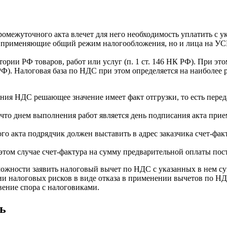
омежуточного акта влечет для него необходимость уплатить с у
 применяющие общий режим налогообложения, но и лица на УСН
рии РФ товаров, работ или услуг (п. 1 ст. 146 НК РФ). При это
Ф). Налоговая база по НДС при этом определяется на наиболее р
я НДС решающее значение имеет факт отгрузки, то есть передач
то днем выполнения работ является день подписания акта прие
 акта подрядчик должен выставить в адрес заказчика счет-факту
том случае счет-фактура на сумму предварительной оплаты поста
ожности заявить налоговый вычет по НДС с указанных в нем су
и налоговых рисков в виде отказа в применении вычетов по НД
вение спора с налоговиками.
ь