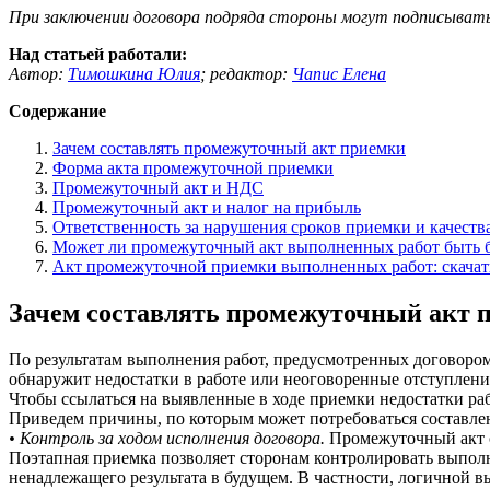
При заключении договора подряда стороны могут подписыват
Над статьей работали:
Автор:
Тимошкина Юлия
;
редактор:
Чапис Елена
Содержание
Зачем составлять промежуточный акт приемки
Форма акта промежуточной приемки
Промежуточный акт и НДС
Промежуточный акт и налог на прибыль
Ответственность за нарушения сроков приемки и качеств
Может ли промежуточный акт выполненных работ быть 
Акт промежуточной приемки выполненных работ: скачат
Зачем составлять промежуточный акт 
По результатам выполнения работ, предусмотренных договором 
обнаружит недостатки в работе или неоговоренные отступления
Чтобы ссылаться на выявленные в ходе приемки недостатки ра
Приведем причины, по которым может потребоваться составле
• Контроль за ходом исполнения договора.
Промежуточный акт 
Поэтапная приемка позволяет сторонам контролировать выполн
ненадлежащего результата в будущем. В частности, логичной в