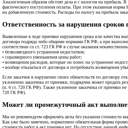
Аналогичным образом обстоят дела и с налогом на прибыль. В 
фактического поступления оплаты. При этом указанная норма 
на добавленную стоимость. Расходы по налогу на прибыль зака
Ответственность за нарушения сроков 
Выявленные в ходе приемки нарушения срока или качества вы
договора подряда либо общими нормами ГК РФ, а при выполнен
соответствии со ст. 723 ГК РФ в случае оказания некачественны
• безвозмездного устранения недостатков;
• соразмерного уменьшения цены работ;
• возмещения расходов, которые он понес на устранение недост
• вообще отказаться от договора и потребовать возмещения убы
Если заказчик в нарушение своих обязательств по договору от
уклонении заказчика от приемки, подрядчик может продать рез
(п. 6 ст. 720 ГК РФ). Также уклонение заказчика от приемки не
720 ГК РФ).
Может ли промежуточный акт выполнен
Мы не рекомендуем оформлять акты без указания стоимости вы
Как уже было замечено, нормативно обязательная форма промеж
стоимости работ в акт приемки нет. Но отсутствие данной инф