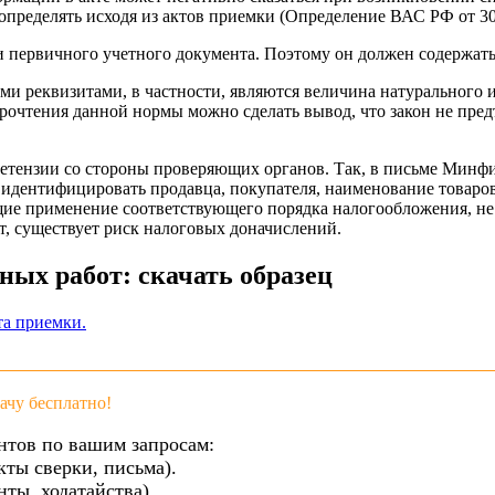
 определять исходя из актов приемки (Определение ВАС РФ от 30
 первичного учетного документа. Поэтому он должен содержать 
кими реквизитами, в частности, являются величина натурального
прочтения данной нормы можно сделать вывод, что закон не пре
претензии со стороны проверяющих органов. Так, в письме Минфи
дентифицировать продавца, покупателя, наименование товаров (р
ие применение соответствующего порядка налогообложения, не 
т, существует риск налоговых доначислений.
ых работ: скачать образец
та приемки.
чу бесплатно!
нтов по вашим запросам:
кты сверки, письма).
ты, ходатайства).