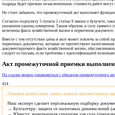
подряда будет признан незаключенным, стоимость работ могут
Не стоит забывать, что промежуточный акт выполняет функции
Согласно подпункту 5 пункта 2 статьи 9 закона о бухучете, та
указанием единиц измерения. Таким образом, в силу прямого 
величины факта хозяйственной жизни в первичном документе.
Вместе с тем отсутствие цены в акте может повлечь за собой 
первичных документах, которые не препятствуют налоговикам и
документируемого факта хозяйственной жизни, обуславливающ
следует из письма, если проблемы с идентификацией возникаю
Акт промежуточной приемки выполненн
По ссылке можно ознакомиться с образцом промежуточного ак
4
14
Поможем решить вашу самую сложную документальную зада
Наш эксперт сделает персональную подборку докуме
→ Бухгалтеру: защита от налоговых доначислений (а
→ Юристу: выигрышная стратегия для суда (прецеден