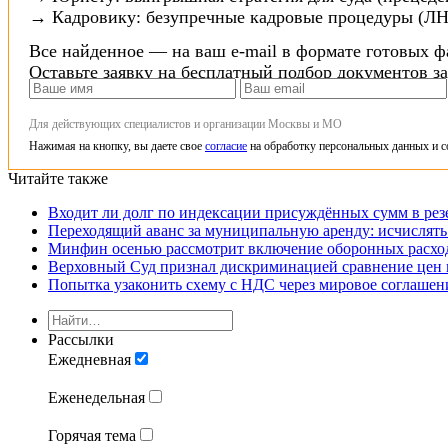
→ Кадровику: безупречные кадровые процедуры (ЛН
Все найденное — на ваш e-mail в формате готовых ф
Оставьте заявку на бесплатный подбор документов з
Для действующих специалистов и организации Москвы и МО
Нажимая на кнопку, вы даете свое
согласие
на обработку персональных данных и с
Читайте также
Входит ли долг по индексации присуждённых сумм в рез
Переходящий аванс за муниципальную аренду: исчислять 
Минфин осенью рассмотрит включение оборонных расход
Верховный Суд признал дискриминацией сравнение цен в
Попытка узаконить схему с НДС через мировое соглашен
Рассылки
Ежедневная
Еженедельная
Горячая тема