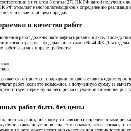
соответствии с пунктом 3 статьи 271 НК РФ датой получения дох
НК РФ отсылает налогоплательщиков к определению реализации, 
зчик учитывает в общем порядке.
приемки и качества работ
полнения работ должны быть зафиксированы в акте. Последстви
ии госконтрактов – федерального закона № 44-ФЗ. Для отдельны
х работ заказчик вправе требовать:
атков;
тков.
казывается от приемки, подрядчик вправе составить односторонни
ультат работ (если это возможно), а полученную сумму за выче
 препятствует переходу на него риска случайной гибели вещи с то
ных работ быть без цены
полненных работ, поскольку это связано с определенными риск
уточного акта не установлена. Это означает, что ее согласуют
ормации в акте может негативно сказаться при возникновении сп