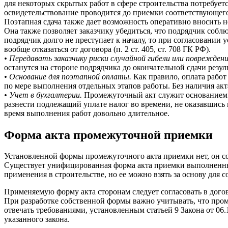
для некоторых скрытых работ в сфере строительства потребует
освидетельствование проводится до приемки соответствующего 
Поэтапная сдача также дает возможность оперативно вносить н
Она также позволяет заказчику убедиться, что подрядчик собл
подрядчик долго не преступает к началу, то при согласовании
вообще отказаться от договора (п. 2 ст. 405, ст. 708 ГК РФ).
• Передавать заказчику риски случайной гибели или поврежден
останутся на стороне подрядчика до окончательной сдачи резу
• Основание для поэтапной оплаты.
Как правило, оплата работ
по мере выполнения отдельных этапов работы. Без наличия акта
• Учет в бухгалтерии.
Промежуточный акт служит основанием д
разнести подлежащий уплате налог во времени, не оказавшись в
время выполнения работ довольно длительное.
Форма акта промежуточной приемки
Установленной формы промежуточного акта приемки нет, он со
Существует унифицированная форма акта приемки выполненных 
применения в строительстве, но ее можно взять за основу для 
Применяемую форму акта сторонам следует согласовать в дого
При разработке собственной формы важно учитывать, что проме
отвечать требованиями, установленным статьей 9 Закона от 06.
указанного закона.