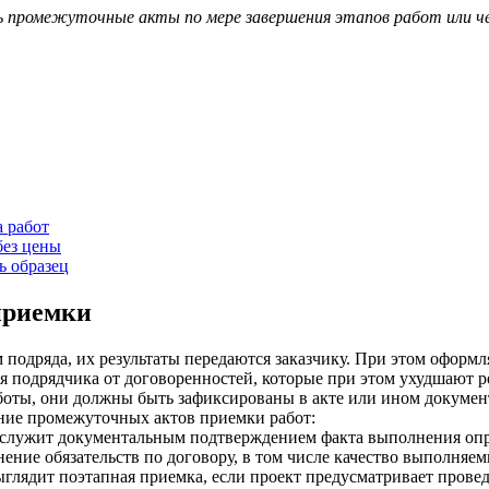
ь промежуточные акты по мере завершения этапов работ или ч
а работ
без цены
ь образец
приемки
подряда, их результаты передаются заказчику. При этом оформл
 подрядчика от договоренностей, которые при этом ухудшают рез
боты, они должны быть зафиксированы в акте или ином докумен
ние промежуточных актов приемки работ:
служит документальным подтверждением факта выполнения опре
ение обязательств по договору, в том числе качество выполняе
ыглядит поэтапная приемка, если проект предусматривает прове