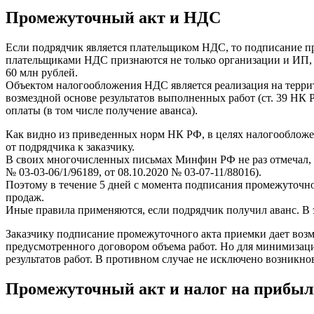
Промежуточный акт и НДС
Если подрядчик является плательщиком НДС, то подписание пр
плательщиками НДС признаются не только организации и ИП,
60 млн рублей.
Объектом налогообложения НДС является реализация на террито
возмездной основе результатов выполненных работ (ст. 39 НК Р
оплаты (в том числе получение аванса).
Как видно из приведенных норм НК РФ, в целях налогообложени
от подрядчика к заказчику.
В своих многочисленных письмах Минфин РФ не раз отмечал, ч
№ 03-03-06/1/96189, от 08.10.2020 № 03-07-11/88016).
Поэтому в течение 5 дней с момента подписания промежуточного
продаж.
Иные правила применяются, если подрядчик получил аванс. В э
Заказчику подписание промежуточного акта приемки дает возм
предусмотренного договором объема работ. Но для минимизаци
результатов работ. В противном случае не исключено возникно
Промежуточный акт и налог на прибыл