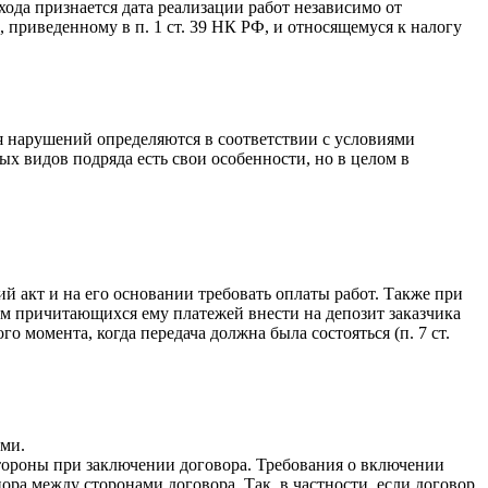
ода признается дата реализации работ независимо от
приведенному в п. 1 ст. 39 НК РФ, и относящемуся к налогу
я нарушений определяются в соответствии с условиями
х видов подряда есть свои особенности, но в целом в
й акт и на его основании требовать оплаты работ. Также при
том причитающихся ему платежей внести на депозит заказчика
го момента, когда передача должна была состояться (п. 7 ст.
ами.
 стороны при заключении договора. Требования о включении
ора между сторонами договора. Так, в частности, если договор