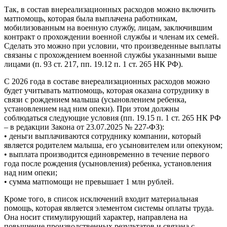
Так, в состав внереализационных расходов можно включить
матпомощь, которая была выплачена работникам,
мобилизованным на военную службу, лицам, заключившим
контракт о прохождении военной службы и членам их семей.
Сделать это можно при условии, что произведенные выплаты
связаны с прохождением военной службы указанными выше
лицами (п. 93 ст. 217, пп. 19.12 п. 1 ст. 265 НК РФ).
С 2026 года в составе внереализационных расходов можно
будет учитывать матпомощь, которая оказана сотруднику в
связи с рождением малыша (усыновлением ребенка,
установлением над ним опеки). При этом должны
соблюдаться следующие условия (пп. 19.15 п. 1 ст. 265 НК РФ
– в редакции Закона от 23.07.2025 № 227-ФЗ):
• деньги выплачиваются сотруднику компании, который
является родителем малыша, его усыновителем или опекуном;
• выплата производится единовременно в течение первого
года после рождения (усыновления) ребенка, установления
над ним опеки;
• сумма матпомощи не превышает 1 млн рублей.
Кроме того, в список исключений входит материальная
помощь, которая является элементом системы оплаты труда.
Она носит стимулирующий характер, направлена на
повышение производственных результатов и связана с