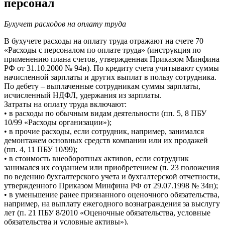
персонал
Бухучет расходов на оплату труда
В бухучете расходы на оплату труда отражают на счете 70
«Расходы с персоналом по оплате труда» (инструкция по
применению плана счетов, утвержденная Приказом Минфина
РФ от 31.10.2000 № 94н). По кредиту счета учитывают суммы
начисленной зарплаты и других выплат в пользу сотрудника.
По дебету – выплаченные сотрудникам суммы зарплаты,
исчисленный НДФЛ, удержания из зарплаты.
Затраты на оплату труда включают:
• в расходы по обычным видам деятельности (пп. 5, 8 ПБУ
10/99 «Расходы организации»);
• в прочие расходы, если сотрудник, например, занимался
демонтажем основных средств компании или их продажей
(пп. 4, 11 ПБУ 10/99);
• в стоимость внеоборотных активов, если сотрудник
занимался их созданием или приобретением (п. 23 положения
по ведению бухгалтерского учета и бухгалтерской отчетности,
утвержденного Приказом Минфина РФ от 29.07.1998 № 34н);
• в уменьшение ранее признанного оценочного обязательства,
например, на выплату ежегодного вознаграждения за выслугу
лет (п. 21 ПБУ 8/2010 «Оценочные обязательства, условные
обязательства и условные активы»).