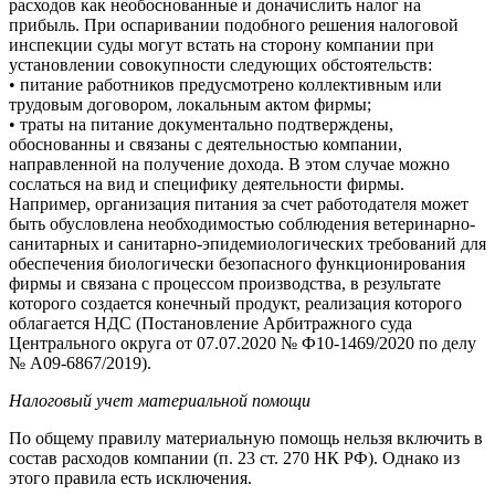
расходов как необоснованные и доначислить налог на
прибыль. При оспаривании подобного решения налоговой
инспекции суды могут встать на сторону компании при
установлении совокупности следующих обстоятельств:
• питание работников предусмотрено коллективным или
трудовым договором, локальным актом фирмы;
• траты на питание документально подтверждены,
обоснованны и связаны с деятельностью компании,
направленной на получение дохода. В этом случае можно
сослаться на вид и специфику деятельности фирмы.
Например, организация питания за счет работодателя может
быть обусловлена необходимостью соблюдения ветеринарно-
санитарных и санитарно-эпидемиологических требований для
обеспечения биологически безопасного функционирования
фирмы и связана с процессом производства, в результате
которого создается конечный продукт, реализация которого
облагается НДС (Постановление Арбитражного суда
Центрального округа от 07.07.2020 № Ф10-1469/2020 по делу
№ А09-6867/2019).
Налоговый учет материальной помощи
По общему правилу материальную помощь нельзя включить в
состав расходов компании (п. 23 ст. 270 НК РФ). Однако из
этого правила есть исключения.