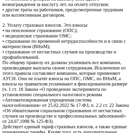
вознаграждения за выслугу лет, на оплату отпусков;
• другие траты на работников, предусмотренные трудовым
или коллективным договором.
2. Уплату страховых взносов. Это взносы:
• на пенсионное страхование (ОПС);
• медицинское страхование ОМС;
• страхование по временной нетрудоспособности и в связи с
материнством (ВНиМ);
• страхование от несчастных случаев на производстве и
профзаболеваний.
По общему правилу их должны уплачивать все компании,
производящие выплаты своим сотрудникам. Исключение из
этого правила составляют компании, которые применяют
АУСН. Они не платят взносы на ОПС, ОМС, по ВНиМ, а
взносы на травматизм уплачивают в фиксированном размере
(ч. 1 ст. 18 Закона «О проведении эксперимента по
установлению специального налогового режима
«Автоматизированная упрощенная система
налогообложения» от 25.02.2022 № 17-ФЗ, п. 2.2 ст. 22 Закона
«Об обязательном социальном страховании от несчастных
случаев на производстве и профессиональных заболеваний»
от 24.07.1998 № 125-ФЗ).
Действует единый тариф страховых взносов, а также единые
пониженные тарифы. Кроме того, есть дополнительные