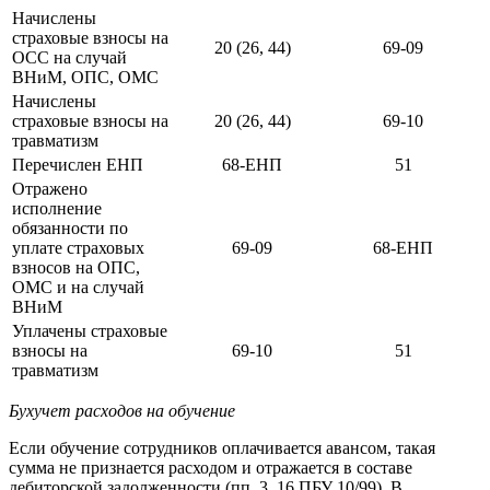
Начислены
страховые взносы на
20 (26, 44)
69-09
ОСС на случай
ВНиМ, ОПС, ОМС
Начислены
страховые взносы на
20 (26, 44)
69-10
травматизм
Перечислен ЕНП
68-ЕНП
51
Отражено
исполнение
обязанности по
уплате страховых
69-09
68-ЕНП
взносов на ОПС,
ОМС и на случай
ВНиМ
Уплачены страховые
взносы на
69-10
51
травматизм
Бухучет расходов на обучение
Если обучение сотрудников оплачивается авансом, такая
сумма не признается расходом и отражается в составе
дебиторской задолженности (пп. 3, 16 ПБУ 10/99). В