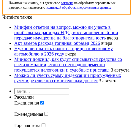
Нажимая на кнопку, вы даете свое
согласие
на обработку персональных
данных и соглашаетесь с
политикой обработки персональных данных
Читайте также
Минфин ответил на вопрос, можно ли учесть в
прибыльных расходах НДС, восстановленный при
передаче имущества на благотворительность
вчера
Акт замера расхода топлива: образец 2026
вчера
Нужно ли платить налог на прицеп к легковому
автомобилю в 2026 году
вчера
Минюст пояснил, как будут списываться средства со
счета компании, если на него одновременно
покушаются налоговики и судебные приставы
3 августа
Можно ли учесть сумму индексации присуждённых
сумм в резерве по сомнительным долгам
3 августа
Рассылки
Ежедневная
Еженедельная
Горячая тема