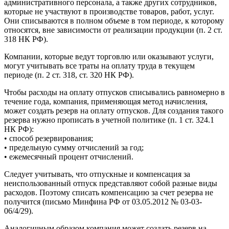
административного персонала, а также других сотрудников,
которые не участвуют в производстве товаров, работ, услуг.
Они списываются в полном объеме в том периоде, к которому
относятся, вне зависимости от реализации продукции (п. 2 ст.
318 НК РФ).
Компании, которые ведут торговлю или оказывают услуги,
могут учитывать все траты на оплату труда в текущем
периоде (п. 2 ст. 318, ст. 320 НК РФ).
Чтобы расходы на оплату отпусков списывались равномерно в
течение года, компания, применяющая метод начисления,
может создать резерв на оплату отпусков. Для создания такого
резерва нужно прописать в учетной политике (п. 1 ст. 324.1
НК РФ):
• способ резервирования;
• предельную сумму отчислений за год;
• ежемесячный процент отчислений.
Следует учитывать, что отпускные и компенсация за
неиспользованный отпуск представляют собой разные виды
расходов. Поэтому списать компенсацию за счет резерва не
получится (письмо Минфина РФ от 03.05.2012 № 03-03-
06/4/29).
Аналогичным образом компания может создать резерв на