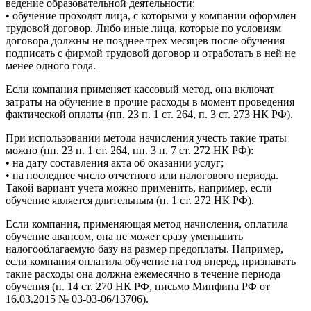
ведение образовательной деятельности;
• обучение проходят лица, с которыми у компании оформлен
трудовой договор. Либо иные лица, которые по условиям
договора должны не позднее трех месяцев после обучения
подписать с фирмой трудовой договор и отработать в ней не
менее одного года.
Если компания применяет кассовый метод, она включат
затраты на обучение в прочие расходы в момент проведения
фактической оплаты (пп. 23 п. 1 ст. 264, п. 3 ст. 273 НК РФ).
При использовании метода начисления учесть такие траты
можно (пп. 23 п. 1 ст. 264, пп. 3 п. 7 ст. 272 НК РФ):
• на дату составления акта об оказании услуг;
• на последнее число отчетного или налогового периода.
Такой вариант учета можно применить, например, если
обучение является длительным (п. 1 ст. 272 НК РФ).
Если компания, применяющая метод начисления, оплатила
обучение авансом, она не может сразу уменьшить
налогооблагаемую базу на размер предоплаты. Например,
если компания оплатила обучение на год вперед, признавать
такие расходы она должна ежемесячно в течение периода
обучения (п. 14 ст. 270 НК РФ, письмо Минфина РФ от
16.03.2015 № 03-03-06/13706).