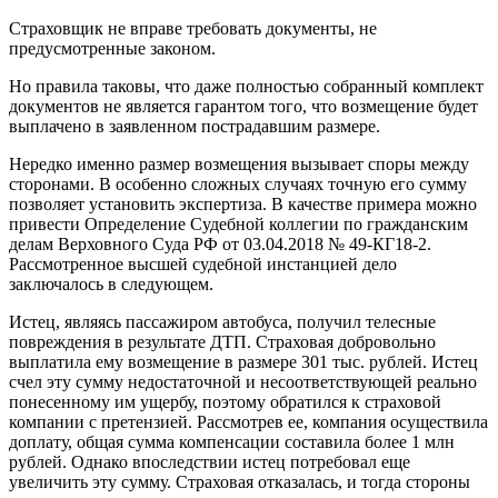
Страховщик не вправе требовать документы, не
предусмотренные законом.
Но правила таковы, что даже полностью собранный комплект
документов не является гарантом того, что возмещение будет
выплачено в заявленном пострадавшим размере.
Нередко именно размер возмещения вызывает споры между
сторонами. В особенно сложных случаях точную его сумму
позволяет установить экспертиза. В качестве примера можно
привести Определение Судебной коллегии по гражданским
делам Верховного Суда РФ от 03.04.2018 № 49-КГ18-2.
Рассмотренное высшей судебной инстанцией дело
заключалось в следующем.
Истец, являясь пассажиром автобуса, получил телесные
повреждения в результате ДТП. Страховая добровольно
выплатила ему возмещение в размере 301 тыс. рублей. Истец
счел эту сумму недостаточной и несоответствующей реально
понесенному им ущербу, поэтому обратился к страховой
компании с претензией. Рассмотрев ее, компания осуществила
доплату, общая сумма компенсации составила более 1 млн
рублей. Однако впоследствии истец потребовал еще
увеличить эту сумму. Страховая отказалась, и тогда стороны