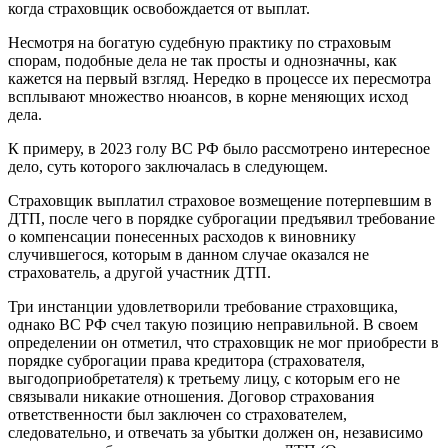
когда страховщик освобождается от выплат.
Несмотря на богатую судебную практику по страховым
спорам, подобные дела не так просты и однозначны, как
кажется на первый взгляд. Нередко в процессе их пересмотра
всплывают множество нюансов, в корне меняющих исход
дела.
К примеру, в 2023 голу ВС РФ было рассмотрено интересное
дело, суть которого заключалась в следующем.
Страховщик выплатил страховое возмещение потерпевшим в
ДТП, после чего в порядке суброгации предъявил требование
о компенсации понесенных расходов к виновнику
случившегося, которым в данном случае оказался не
страхователь, а другой участник ДТП.
Три инстанции удовлетворили требование страховщика,
однако ВС РФ счел такую позицию неправильной. В своем
определении он отметил, что страховщик не мог приобрести в
порядке суброгации права кредитора (страхователя,
выгодоприобретателя) к третьему лицу, с которым его не
связывали никакие отношения. Договор страхования
ответственности был заключен со страхователем,
следовательно, и отвечать за убытки должен он, независимо