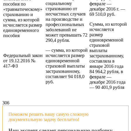
социальному
феврале —
пособия по
страхованию от
декабре 2016 г. —
«травматическому»
несчастных случаев
69 510,0 руб.
страхованию и
на производстве и
сумма, из которой
Сумма, из которой
профессиональных
исчисляется размер
исчисляется
заболеваний не
единовременного
размер
может превышать 72
пособия
единовременной
290,4 рубля.
страховой
— сумма, из которой
выплаты
Федеральный закон
исчисляется размер
застрахованному,
от 19.12.2016 №
единовременной
составляла в
417-ФЗ
страховой выплаты
январе 2016 года
застрахованному,
84 964,2 рубля, в
составляет 94 018,0
феврале —
руб.
декабре 2016 года
— 90 401,9 рубля
30
6
Поможем решить вашу самую сложную
документальную задачу бесплатно!
Наш эксперт сделает персональную подборку