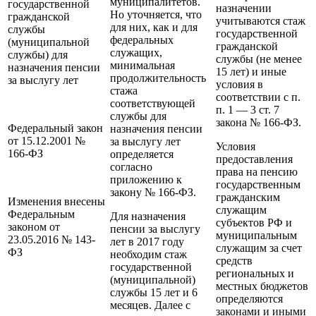
муниципалитетов.
государственной
назначении
Но уточняется, что
гражданской
учитываются стаж
для них, как и для
службы
государственной
федеральных
(муниципальной
гражданской
служащих,
службы) для
службы (не менее
минимальная
назначения пенсии
15 лет) и иные
продолжительность
за выслугу лет
условия в
стажа
соответствии с п.
соответствующей
п. 1 — 3 ст. 7
службы для
закона № 166-ФЗ.
Федеральный закон
назначения пенсии
от 15.12.2001 №
за выслугу лет
Условия
166-ФЗ
определяется
предоставления
согласно
права на пенсию
приложению к
государственным
закону № 166-ФЗ.
гражданским
Изменения внесены
служащим
Федеральным
Для назначения
субъектов РФ и
законом от
пенсии за выслугу
муниципальным
23.05.2016 № 143-
лет в 2017 году
служащим за счет
ФЗ
необходим стаж
средств
государственной
региональных и
(муниципальной)
местных бюджетов
службы 15 лет и 6
определяются
месяцев. Далее с
законами и иными