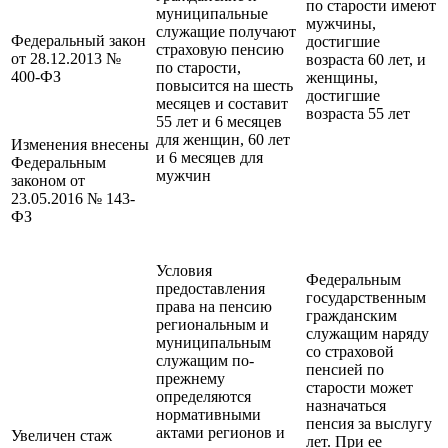
по старости имеют
муниципальные
мужчины,
служащие получают
Федеральный закон
достигшие
страховую пенсию
от 28.12.2013 №
возраста 60 лет, и
по старости,
400-ФЗ
женщины,
повысится на шесть
достигшие
месяцев и составит
возраста 55 лет
55 лет и 6 месяцев
для женщин, 60 лет
Изменения внесены
и 6 месяцев для
Федеральным
мужчин
законом от
23.05.2016 № 143-
ФЗ
Условия
Федеральным
предоставления
государственным
права на пенсию
гражданским
региональным и
служащим наряду
муниципальным
со страховой
служащим по-
пенсией по
прежнему
старости может
определяются
назначаться
нормативными
пенсия за выслугу
актами регионов и
Увеличен стаж
лет. При ее