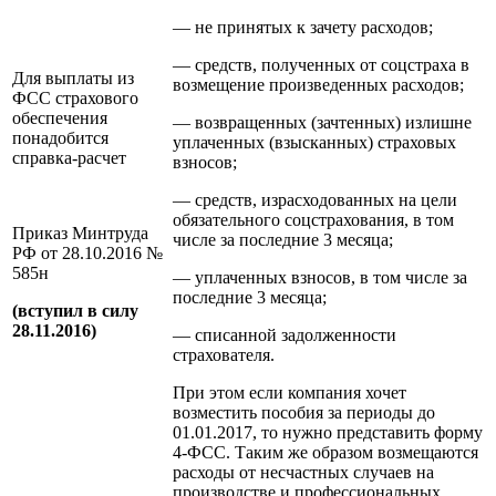
— не принятых к зачету расходов;
— средств, полученных от соцстраха в
Для выплаты из
возмещение произведенных расходов;
ФСС страхового
обеспечения
— возвращенных (зачтенных) излишне
понадобится
уплаченных (взысканных) страховых
справка-расчет
взносов;
— средств, израсходованных на цели
обязательного соцстрахования, в том
Приказ Минтруда
числе за последние 3 месяца;
РФ от 28.10.2016 №
585н
— уплаченных взносов, в том числе за
последние 3 месяца;
(вступил в силу
28.11.2016)
— списанной задолженности
страхователя.
При этом если компания хочет
возместить пособия за периоды до
01.01.2017, то нужно представить форму
4-ФСС. Таким же образом возмещаются
расходы от несчастных случаев на
производстве и профессиональных