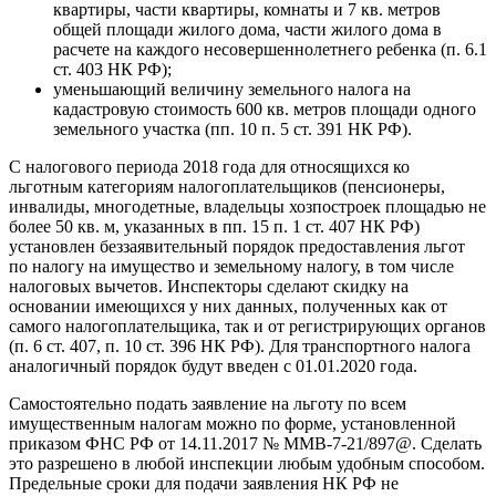
квартиры, части квартиры, комнаты и 7 кв. метров
общей площади жилого дома, части жилого дома в
расчете на каждого несовершеннолетнего ребенка (п. 6.1
ст. 403 НК РФ);
уменьшающий величину земельного налога на
кадастровую стоимость 600 кв. метров площади одного
земельного участка (пп. 10 п. 5 ст. 391 НК РФ).
С налогового периода 2018 года для относящихся ко
льготным категориям налогоплательщиков (пенсионеры,
инвалиды, многодетные, владельцы хозпостроек площадью не
более 50 кв. м, указанных в пп. 15 п. 1 ст. 407 НК РФ)
установлен беззаявительный порядок предоставления льгот
по налогу на имущество и земельному налогу, в том числе
налоговых вычетов. Инспекторы сделают скидку на
основании имеющихся у них данных, полученных как от
самого налогоплательщика, так и от регистрирующих органов
(п. 6 ст. 407, п. 10 ст. 396 НК РФ). Для транспортного налога
аналогичный порядок будут введен с 01.01.2020 года.
Самостоятельно подать заявление на льготу по всем
имущественным налогам можно по форме, установленной
приказом ФНС РФ от 14.11.2017 № ММВ-7-21/897@. Сделать
это разрешено в любой инспекции любым удобным способом.
Предельные сроки для подачи заявления НК РФ не