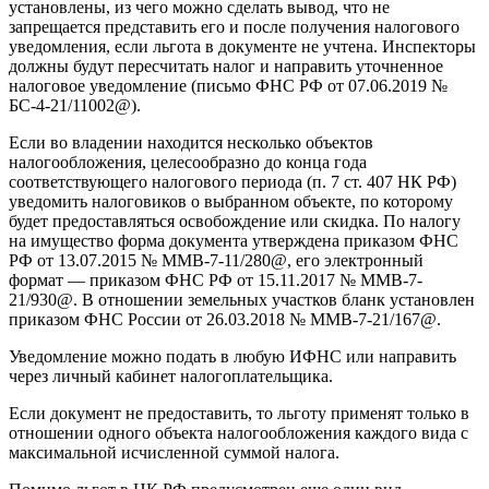
установлены, из чего можно сделать вывод, что не
запрещается представить его и после получения налогового
уведомления, если льгота в документе не учтена. Инспекторы
должны будут пересчитать налог и направить уточненное
налоговое уведомление (письмо ФНС РФ от 07.06.2019 №
БС-4-21/11002@).
Если во владении находится несколько объектов
налогообложения, целесообразно до конца года
соответствующего налогового периода (п. 7 ст. 407 НК РФ)
уведомить налоговиков о выбранном объекте, по которому
будет предоставляться освобождение или скидка. По налогу
на имущество форма документа утверждена приказом ФНС
РФ от 13.07.2015 № ММВ-7-11/280@, его электронный
формат — приказом ФНС РФ от 15.11.2017 № ММВ-7-
21/930@. В отношении земельных участков бланк установлен
приказом ФНС России от 26.03.2018 № ММВ-7-21/167@.
Уведомление можно подать в любую ИФНС или направить
через личный кабинет налогоплательщика.
Если документ не предоставить, то льготу применят только в
отношении одного объекта налогообложения каждого вида с
максимальной исчисленной суммой налога.