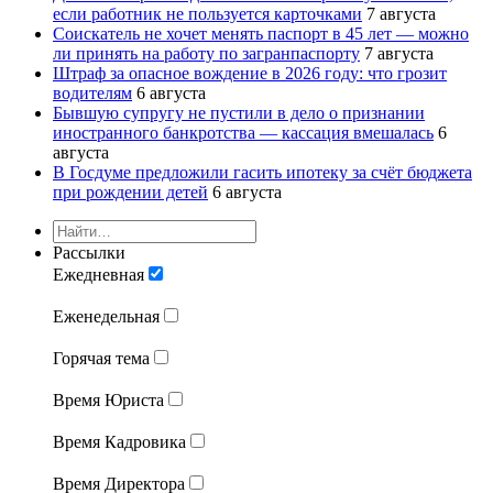
если работник не пользуется карточками
7 августа
Соискатель не хочет менять паспорт в 45 лет — можно
ли принять на работу по загранпаспорту
7 августа
Штраф за опасное вождение в 2026 году: что грозит
водителям
6 августа
Бывшую супругу не пустили в дело о признании
иностранного банкротства — кассация вмешалась
6
августа
В Госдуме предложили гасить ипотеку за счёт бюджета
при рождении детей
6 августа
Рассылки
Ежедневная
Еженедельная
Горячая тема
Время Юриста
Время Кадровика
Время Директора