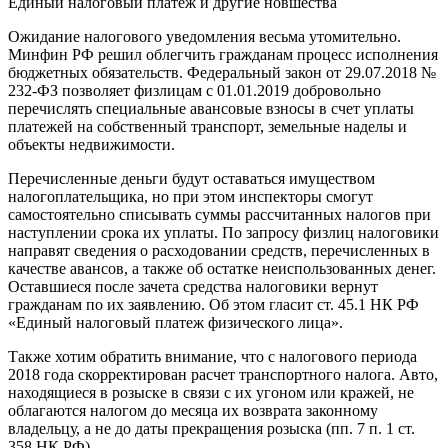
Единый налоговый платеж и другие новшества
Ожидание налогового уведомления весьма утомительно.
Минфин РФ решил облегчить гражданам процесс исполнения
бюджетных обязательств. Федеральный закон от 29.07.2018 №
232-ФЗ позволяет физлицам с 01.01.2019 добровольно
перечислять специальные авансовые взносы в счет уплаты
платежей на собственный транспорт, земельные наделы и
объекты недвижимости.
Перечисленные деньги будут оставаться имуществом
налогоплательщика, но при этом инспекторы смогут
самостоятельно списывать суммы рассчитанных налогов при
наступлении срока их уплаты. По запросу физлиц налоговики
направят сведения о расходовании средств, перечисленных в
качестве авансов, а также об остатке неиспользованных денег.
Оставшиеся после зачета средства налоговики вернут
гражданам по их заявлению. Об этом гласит ст. 45.1 НК РФ
«Единый налоговый платеж физического лица».
Также хотим обратить внимание, что с налогового периода
2018 года скорректирован расчет транспортного налога. Авто,
находящиеся в розыске в связи с их угоном или кражей, не
облагаются налогом до месяца их возврата законному
владельцу, а не до даты прекращения розыска (пп. 7 п. 1 ст.
358 НК РФ).