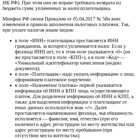
НК РФ). При этом они не вправе требовать возврата из
бюджета сумм, уплаченных за налогоплательщика.
Минфин РФ своим Приказом от 05.04.2017 № 58н внес
изменения в правила заполнения налоговых платежек. Так,
при уплате налогов иным лицом:
в поле «ИНН» плательщика проставляется ИНН
гражданина, за которого уплачивается налог. Если у
физлица ИНН нет, то в этом поле указывается «0» (он
же проставляется в поле «КПП»), а в поле «Код» —
«Уникальный идентификатор начисления (индекс
документа);
в поле «Плательщик» надо указать информацию о лице,
оформившем платежное поручение.
в поле «Назначение платежа» первой указывается
информация об ИНН и КПП лица, осуществляющего
платеж. Для разделения информации об ИНН и КПП, а
также для выделения информации о плательщике от
иных данных используется знак «//». Далее
проставляется наименование физлица, чья обязанность
исполняется — фамилия, имя, отчество (при его
наличии) и адрес регистрации по месту жительства или
адрес регистрации по месту пребывания (при
отсутствии места жительства);