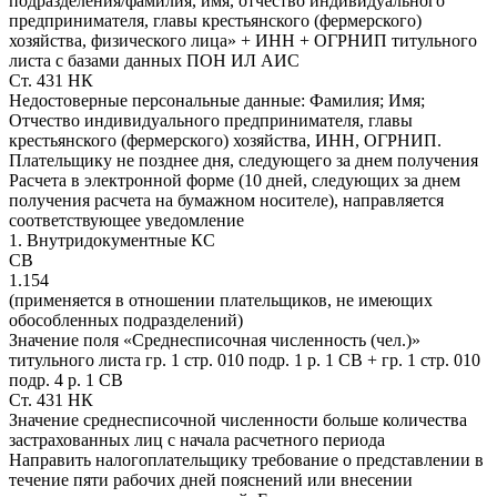
подразделения/фамилия, имя, отчество индивидуального
предпринимателя, главы крестьянского (фермерского)
хозяйства, физического лица» + ИНН + ОГРНИП титульного
листа с базами данных ПОН ИЛ АИС
Ст. 431 НК
Недостоверные персональные данные: Фамилия; Имя;
Отчество индивидуального предпринимателя, главы
крестьянского (фермерского) хозяйства, ИНН, ОГРНИП.
Плательщику не позднее дня, следующего за днем получения
Расчета в электронной форме (10 дней, следующих за днем
получения расчета на бумажном носителе), направляется
соответствующее уведомление
1. Внутридокументные КС
СВ
1.154
(применяется в отношении плательщиков, не имеющих
обособленных подразделений)
Значение поля «Среднесписочная численность (чел.)»
титульного листа гр. 1 стр. 010 подр. 1 р. 1 СВ + гр. 1 стр. 010
подр. 4 р. 1 СВ
Ст. 431 НК
Значение среднесписочной численности больше количества
застрахованных лиц с начала расчетного периода
Направить налогоплательщику требование о представлении в
течение пяти рабочих дней пояснений или внесении