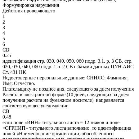
Формулировка нарушения
Действия проверяющего
1
2
3
4
5
6
СВ
0.25
идентификация стр. 030, 040, 050, 060 подр. 3.1. р. 3 СВ, стр.
020, 030, 040, 060 подр. 1 р. 2 СВ с базами данных ЦУН АИС
Ст. 431 НК
Недостоверные персональные данные: СНИЛС; Фамилия;
Имя; Отчество.
Плательщику не позднее дня, следующего за днем получения
Расчета в электронной форме (10 дней, следующих за днем
получения расчета на бумажном носителе), направляется
соответствующее уведомление
СВ
0.48
если поле «ИНН» титульного листа = 12 знаков и поле
«ОГРНИП» титульного листа заполнено, то идентификация
полей «Наименование организации, обособленного