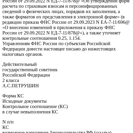
России от 29.09.2022 N ЕД-7-11/878@ «Об утверждении форм
расчета по страховым взносам и персонифицированных
сведений о физических лицах, порядков их заполнения, а
также форматов их представления в электронной форме» (в
редакции приказа ФНС России от 29.09.2023 N ЕА-7-11/696@
«О внесении изменений в приложения к приказу ФНС
России от 29.09.2022 N ЕД-7-11/878@»), а также уточняет
контрольные соотношения 0.25, 1.154.
Управлениям ФНС России по субъектам Российской
Федерации довести настоящее письмо до нижестоящих
налоговых органов.
Действительный
государственный советник
Российской Федерации
2 класса
А.С.ПЕТРУШИН
Форма КС
Исходные документы
Контрольное соотношение (КС)
в случае невыполнения КС
N п/п
КС
возможное нарушение Законодательства РФ (ссылка)