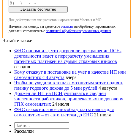
Заказать бесплатно
Для действующих специалистов и организации Москвы и МО
Нажимая на кнопку, вы даете свое
согласие
на обработку персональных
данных и соглашаетесь с
политикой обработки персональных данных
Читайте также
ФНС напомнила, что досрочное прекращение ПСН-
деятельности ведет к перерасчету уменьшения
патентных платежей на суммы страховых взносов
сегодня
Кому откажут в постановке на учет в качестве ИП или
самозанятого с 4 августа
вчера
Чтобы не уходили в тень: самозанятым хотят поднять
планку годового дохода до 5 млн рублей
4 августа
Должен ли ИП на ПСН учитывать в средней
численности работников, привлекаемых по договору
ГПХ самозанятых
24 июля
ФНС разъяснила все способы уплаты налога для
самозанятых – от автоплатежа до ЕНС
21 июля
Рассылки