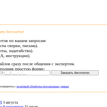
чу бесплатно!
нтов по вашим запросам:
кты сверки, письма).
ты, ходатайства).
А, инструкции).
айлов сразу после общения с экспертом.
аполнив простую форму:
Заказать бесплатно
оглашаетесь с
политикой обработки персональных данных
ФЛ
3 августа
о 9 процентов
31 июля