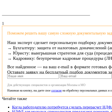
——————————————————————
1
Поможем решить вашу самую сложную документальную зада
Наш эксперт сделает персональную подборку докуме
→ Бухгалтеру: защита от налоговых доначислений (а
→ Юристу: выигрышная стратегия для суда (прецеден
→ Кадровику: безупречные кадровые процедуры (ЛН
Все найденное — на ваш e-mail в формате готовых ф
Оставьте заявку на бесплатный подбор документов з
Для действующих специалистов и организации Москвы и МО
Нажимая на кнопку, вы даете свое
согласие
на обработку персональных данных и с
Читайте также
Когда работодателю потребуется сделать перерасчет НД
НДФЛ для молодых специалистов предлагают понизить д