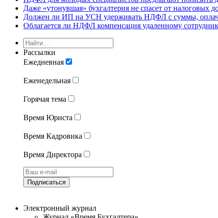
Даже «утонувшая» бухгалтерия не спасет от налоговых д
Должен ли ИП на УСН удерживать НДФЛ с суммы, оплаче
Облагается ли НДФЛ компенсация удаленному сотруднику
Рассылки
Ежедневная
Еженедельная
Горячая тема
Время Юриста
Время Кадровика
Время Директора
Подписаться
Электронный журнал
Журнал «Время Бухгалтера»