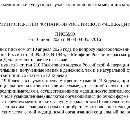
 медицинские услуги, в случае частичной оплаты медицинских
МИНИСТЕРСТВО ФИНАНСОВ РОССИЙСКОЙ ФЕДЕРАЦИ
ПИСЬМО
от 10 июня 2025 г. N 03-04-05/57016
и с письмом от 10 апреля 2025 года по вопросу налогообложения
 России от 14.09.2018 N 194н, в Минфине России не рассматри
 Департамент также не оказывает.
 пункта 1 статьи 210 Налогового кодекса Российской Федерации
льщика, полученные им как в денежной, так и в натуральной фо
тветствии со статьей 212 Кодекса.
 219 Кодекса в случаях, предусмотренных главой 23 Кодекса, при
оциального налогового вычета в сумме, уплаченной налогоплат
дпринимателями, осуществляющими медицинскую деятельность, е
 том числе усыновленные) являются обучающимися по очной форм
вии с перечнем медицинских услуг, утвержденным Правительством
наченных им лечащим врачом и приобретаемых налогоплательщик
ских услуг самой медицинской организацией социальный налог