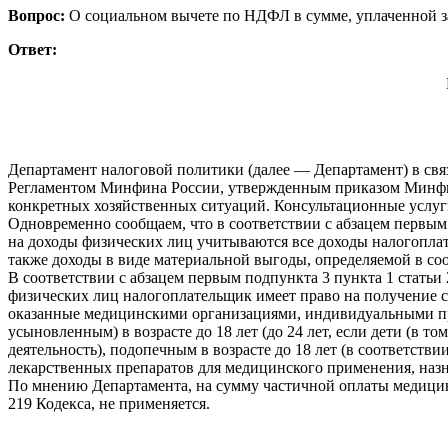
Вопрос:
О социальном вычете по НДФЛ в сумме, уплаченной за
Ответ:
Департамент налоговой политики (далее — Департамент) в связ
Регламентом Минфина России, утвержденным приказом Минфина
конкретных хозяйственных ситуаций. Консультационные услуги
Одновременно сообщаем, что в соответствии с абзацем первым
на доходы физических лиц учитываются все доходы налогоплате
также доходы в виде материальной выгоды, определяемой в соо
В соответствии с абзацем первым подпункта 3 пункта 1 статьи
физических лиц налогоплательщик имеет право на получение с
оказанные медицинскими организациями, индивидуальными пре
усыновленным) в возрасте до 18 лет (до 24 лет, если дети (в
деятельность), подопечным в возрасте до 18 лет (в соответст
лекарственных препаратов для медицинского применения, наз
По мнению Департамента, на сумму частичной оплаты медицин
219 Кодекса, не применяется.