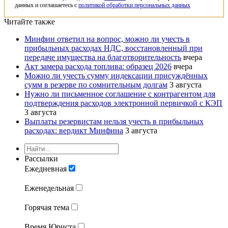
данных и соглашаетесь с
политикой обработки персональных данных
Читайте также
Минфин ответил на вопрос, можно ли учесть в
прибыльных расходах НДС, восстановленный при
передаче имущества на благотворительность
вчера
Акт замера расхода топлива: образец 2026
вчера
Можно ли учесть сумму индексации присуждённых
сумм в резерве по сомнительным долгам
3 августа
Нужно ли письменное соглашение с контрагентом для
подтверждения расходов электронной первичкой с КЭП
3 августа
Выплаты резервистам нельзя учесть в прибыльных
расходах: вердикт Минфина
3 августа
Рассылки
Ежедневная
Еженедельная
Горячая тема
Время Юриста