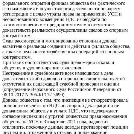
формального открытия филиала общества без фактического
его нахождения и осуществления деятельности по адресу
регистрации с целью утраты права на применение УСН и
необоснованного возмещения НДС из бюджета по
взаимоотношениям с предпринимателем в отсутствие
доказательств реальности осуществления сделок со спорным
контрагентом.
Суды рассмотрели и мотивированно отклонили доводы
заявителя о реальном создании и действии филиала общества,
а также о реальности хозяйственных операций со спорным
контрагентом.
При таких обстоятельствах суды правомерно отказали
обществу в удовлетворении заявления.
Неотражение в судебном акте всех имеющихся в деле
доказательств либо доводов стороны не свидетельствует об
отсутствии их надлежащей судебной проверки и оценки
(определение Верховного Суда Российской Федерации от
06.10.2017 N 305-КГ17-13690).
Доводы общества о том, что инспекция не откорректировала
полностью вычеты по НДС по спорной декларации и не
доначислила обществу к уплате НДС, что подтверждает
согласие инспекции с утратой обществом права нахождения
общества на УСН в 3 квартале 2021 года, надлежит
отклонить, поскольку данные доводы противоречат позиции
инспекции, отраженной в отзыве, и поддержанной