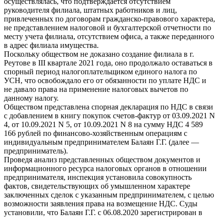
осуществлялась, что подтверждается отсутствием
руководителя филиала, штатных работников и лиц,
привлеченных по договорам гражданско-правового характера,
не представлением налоговой и бухгалтерской отчетности по
месту учета филиала, отсутствием офиса, а также переданного
в адрес филиала имущества.
Поскольку обществом не доказано создание филиала в г.
Реутове в III квартале 2021 года, оно продолжало оставаться в
спорный период налогоплательщиком единого налога по
УСН, что освобождало его от обязанности по уплате НДС и
не давало права на применение налоговых вычетов по
данному налогу.
Обществом представлена спорная декларация по НДС в связи
с добавлением в книгу покупок счетов-фактур от 03.09.2021 N
4, от 10.09.2021 N 5, от 10.09.2021 N 8 на сумму НДС 4 589
166 рублей по финансово-хозяйственным операциям с
индивидуальным предпринимателем Балаян Г.Г. (далее —
предприниматель).
Проведя анализ представленных обществом документов и
информационного ресурса налоговых органов в отношении
предпринимателя, инспекция установила совокупность
фактов, свидетельствующих об умышленном характере
заключенных сделок с указанным предпринимателем, с целью
возможности заявления права на возмещение НДС. Суды
установили, что Балаян Г.Г. с 06.08.2020 зарегистрирован в