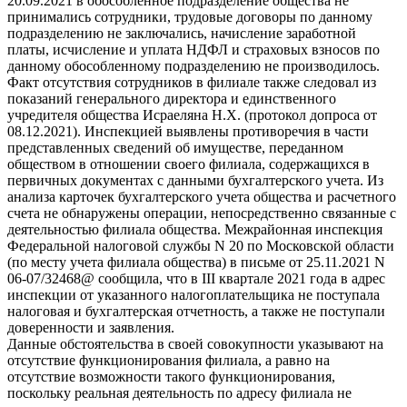
20.09.2021 в обособленное подразделение общества не
принимались сотрудники, трудовые договоры по данному
подразделению не заключались, начисление заработной
платы, исчисление и уплата НДФЛ и страховых взносов по
данному обособленному подразделению не производилось.
Факт отсутствия сотрудников в филиале также следовал из
показаний генерального директора и единственного
учредителя общества Исраеляна Н.Х. (протокол допроса от
08.12.2021). Инспекцией выявлены противоречия в части
представленных сведений об имуществе, переданном
обществом в отношении своего филиала, содержащихся в
первичных документах с данными бухгалтерского учета. Из
анализа карточек бухгалтерского учета общества и расчетного
счета не обнаружены операции, непосредственно связанные с
деятельностью филиала общества. Межрайонная инспекция
Федеральной налоговой службы N 20 по Московской области
(по месту учета филиала общества) в письме от 25.11.2021 N
06-07/32468@ сообщила, что в III квартале 2021 года в адрес
инспекции от указанного налогоплательщика не поступала
налоговая и бухгалтерская отчетность, а также не поступали
доверенности и заявления.
Данные обстоятельства в своей совокупности указывают на
отсутствие функционирования филиала, а равно на
отсутствие возможности такого функционирования,
поскольку реальная деятельность по адресу филиала не