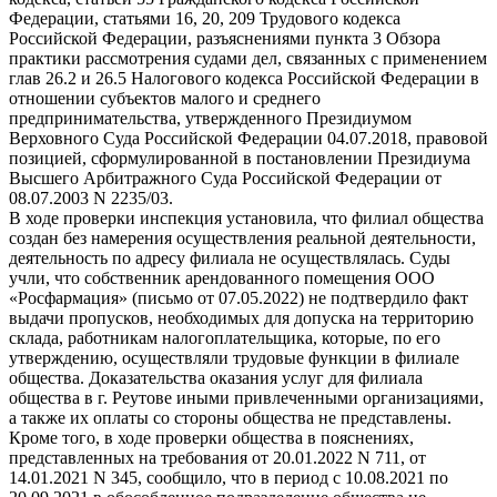
Федерации, статьями 16, 20, 209 Трудового кодекса
Российской Федерации, разъяснениями пункта 3 Обзора
практики рассмотрения судами дел, связанных с применением
глав 26.2 и 26.5 Налогового кодекса Российской Федерации в
отношении субъектов малого и среднего
предпринимательства, утвержденного Президиумом
Верховного Суда Российской Федерации 04.07.2018, правовой
позицией, сформулированной в постановлении Президиума
Высшего Арбитражного Суда Российской Федерации от
08.07.2003 N 2235/03.
В ходе проверки инспекция установила, что филиал общества
создан без намерения осуществления реальной деятельности,
деятельность по адресу филиала не осуществлялась. Суды
учли, что собственник арендованного помещения ООО
«Росфармация» (письмо от 07.05.2022) не подтвердило факт
выдачи пропусков, необходимых для допуска на территорию
склада, работникам налогоплательщика, которые, по его
утверждению, осуществляли трудовые функции в филиале
общества. Доказательства оказания услуг для филиала
общества в г. Реутове иными привлеченными организациями,
а также их оплаты со стороны общества не представлены.
Кроме того, в ходе проверки общества в пояснениях,
представленных на требования от 20.01.2022 N 711, от
14.01.2021 N 345, сообщило, что в период с 10.08.2021 по