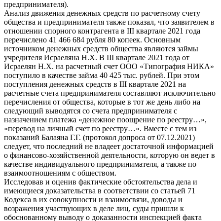
предпринимателя).
Анализ движения денежных средств по расчетному счету
общества и предпринимателя также показал, что заявителем в
отношении спорного контрагента в III квартале 2021 года
перечислено 41 466 684 рубля 80 копеек. Основным
источником денежных средств общества являются займы
учредителя Исраеляна Н.Х. В III квартале 2021 года от
Исраелян Н.Х. на расчетный счет ООО «Типография НИКА»
поступило в качестве займа 40 425 тыс. рублей. При этом
поступления денежных средств в III квартале 2021 на
расчетные счета предпринимателя составляют исключительно
перечисления от общества, которые в тот же день либо на
следующий выводятся со счета предпринимателя с
назначением платежа «денежное поощрение по реестру…»,
«перевод на личный счет по реестру…». Вместе с тем из
показаний Балаяна Г.Г. (протокол допроса от 07.12.2021)
следует, что последний не владеет достаточной информацией
о финансово-хозяйственной деятельности, которую он ведет в
качестве индивидуального предпринимателя, а также по
взаимоотношениям с обществом.
Исследовав и оценив фактические обстоятельства дела и
имеющиеся доказательства в соответствии со статьей 71
Кодекса в их совокупности и взаимосвязи, доводы и
возражения участвующих в деле лиц, суды пришли к
обоснованному выводу о доказанности инспекцией факта