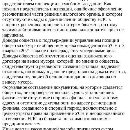
представителем инспекции в судебном заседании. Как
пояснил представитель инспекции, ошибочное оформление
резолютивной части решения налогового органа, в котором
отсутствуют выводы о доначислении обществу НДС в
спорных решениях, привели к потерям бюджета, поэтому
такими действиями инспекции права налогоплательщика не
нарушены.
Доводы общества о подтверждении управлением позиции
общества об утрате обществом права нахождения на УСН с 3
квартала 2021 года не подтверждается материалами дела.
Доводы общества об отсутствии оценки заключенного
договора на вывоз мусора, который, по мнению общества,
свидетельствует о реальности создания филиала, надлежит
отклонить, поскольку в дело не представлены доказательства,
свидетельствующие об исполнении данного договора по
вывозу мусора.
Формальное составление документов, на которые ссылается
общество, не опровергает выводы судов, установивших
фактическое отсутствие спорного филиала по указанному
адресу и отсутствие деятельности по адресу регистрации
филиала, созданного в спорный период исключительно с
целью утраты права на применение УСН и необоснованного
возмещения НДС из бюджета по взаимоотношениям с
предпринимателем.
Иные доводы кассационной жалобы признаются судом