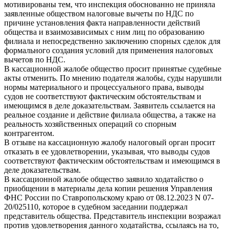
мотивированы тем, что инспекция обоснованно не приняла
заявленные обществом налоговые вычеты по НДС по
причине установления факта направленности действий
общества и взаимозависимых с ним лиц по образованию
филиала и непосредственно заключению спорных сделок для
формального создания условий для применения налоговых
вычетов по НДС.
В кассационной жалобе общество просит принятые судебные
акты отменить. По мнению подателя жалобы, суды нарушили
нормы материального и процессуального права, выводы
судов не соответствуют фактическим обстоятельствам и
имеющимся в деле доказательствам. Заявитель ссылается на
реальное создание и действие филиала общества, а также на
реальность хозяйственных операций со спорным
контрагентом.
В отзыве на кассационную жалобу налоговый орган просит
отказать в ее удовлетворении, указывая, что выводы судов
соответствуют фактическим обстоятельствам и имеющимся в
деле доказательствам.
В кассационной жалобе общество заявило ходатайство о
приобщении в материалы дела копии решения Управления
ФНС России по Ставропольскому краю от 08.12.2023 N 07-
20/025110, которое в судебном заседании поддержал
представитель общества. Представитель инспекции возражал
против удовлетворения данного ходатайства, ссылаясь на то,