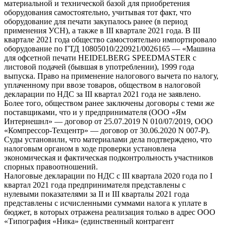
материальной и технической базой для приобретения
оборудования самостоятельно, учитывая тот факт, что
оборудование для печати закупалось ранее (в период
применения УСН), а также в III квартале 2021 года. В III
квартале 2021 года общество самостоятельно импортировало
оборудование по ГТД 10805010/220921/0026165 — «Машина
для офсетной печати HEIDELBERG SPEEDMASTER с
листовой подачей (бывшая в употреблении), 1999 года
выпуска. Право на применение налогового вычета по налогу,
уплаченному при ввозе товаров, обществом в налоговой
декларации по НДС за III квартал 2021 года не заявлено.
Более того, обществом ранее заключены договоры с теми же
поставщиками, что и у предпринимателя (ООО «Ям
Интернешнл» — договор от 25.07.2019 N 010/07/2019, ООО
«Компрессор-Техцентр» — договор от 30.06.2020 N 007-Р).
Суды установили, что материалами дела подтверждено, что
налоговым органом в ходе проверки установлена
экономическая и фактическая подконтрольность участников
спорных правоотношений.
Налоговые декларации по НДС с III квартала 2020 года по I
квартал 2021 года предпринимателя представлены с
нулевыми показателями за II и III кварталы 2021 года
представлены с исчисленными суммами налога к уплате в
бюджет, в которых отражена реализация только в адрес ООО
«Типография «Ника» (единственный контрагент