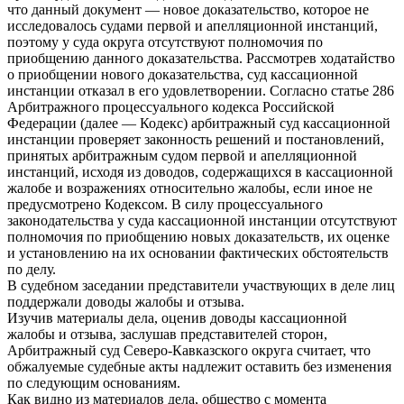
что данный документ — новое доказательство, которое не
исследовалось судами первой и апелляционной инстанций,
поэтому у суда округа отсутствуют полномочия по
приобщению данного доказательства. Рассмотрев ходатайство
о приобщении нового доказательства, суд кассационной
инстанции отказал в его удовлетворении. Согласно статье 286
Арбитражного процессуального кодекса Российской
Федерации (далее — Кодекс) арбитражный суд кассационной
инстанции проверяет законность решений и постановлений,
принятых арбитражным судом первой и апелляционной
инстанций, исходя из доводов, содержащихся в кассационной
жалобе и возражениях относительно жалобы, если иное не
предусмотрено Кодексом. В силу процессуального
законодательства у суда кассационной инстанции отсутствуют
полномочия по приобщению новых доказательств, их оценке
и установлению на их основании фактических обстоятельств
по делу.
В судебном заседании представители участвующих в деле лиц
поддержали доводы жалобы и отзыва.
Изучив материалы дела, оценив доводы кассационной
жалобы и отзыва, заслушав представителей сторон,
Арбитражный суд Северо-Кавказского округа считает, что
обжалуемые судебные акты надлежит оставить без изменения
по следующим основаниям.
Как видно из материалов дела, общество с момента