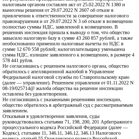
налоговым органом составлен акт от 25.02.2022 N 1380 и
вынесены решения от 29.07.2022 N 2607 об отказе в
привлечении к ответственности за совершение налогового
правонарушения и от 29.07.2022 N 3 об отказе в возмещении
полностью суммы НДС, заявленной к возмещению. В
решениях инспекция пришла к выводу о том, что общество
завысило налоговую базу в сумме 43 260 857 рублей, а также
необоснованно применило налоговые вычеты по НДС в
сумме 12 670 558 рублей; налогоплательщику уменьшена
сумма НДС, излишне заявленного к возмещению, в размере 4
578 441 рубля.
Не согласившись с решением налогового органа, общество
обратилось с апелляционной жалобой в Управление
Федеральной налоговой службы по Ставропольскому краю
(далее — управление). Решением управления от 01.11.2022 N
08-19/025714@ жалоба общества на решение инспекции
оставлена без удовлетворения.
Не согласившись с указанными решениями инспекции,
общество обратилось в арбитражный суд с рассматриваемым
заявлением.
Отказывая в удовлетворении заявления, суды
руководствовались статьями 71, 198, 200, 201 Арбитражного
процессуального кодекса Российской Федерации (далее —
Кодекс), статьями 11, 346.11, 346.12, 346.13 Налогового
кодекса, статьей 55 Гражданского кодекса Российской