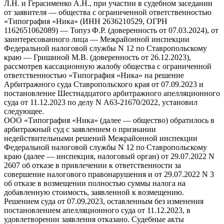
Л.Н. и Герасименко А.Н., при участии в судебном заседании
от заявителя — общества с ограниченной ответственностью
«Типография «Ника» (ИНН 2636210529, ОГРН
1162651062089) — Топуз Ф.Р. (доверенность от 07.03.2024), от
заинтересованного лица — Межрайонной инспекции
Федеральной налоговой службы N 12 по Ставропольскому
краю — Гришиной М.В. (доверенность от 26.12.2023),
рассмотрев кассационную жалобу общества с ограниченной
ответственностью «Типография «Ника» на решение
Арбитражного суда Ставропольского края от 07.09.2023 и
постановление Шестнадцатого арбитражного апелляционного
суда от 11.12.2023 по делу N А63-21670/2022, установил
следующее.
ООО «Типография «Ника» (далее — общество) обратилось в
арбитражный суд с заявлением о признании
недействительными решений Межрайонной инспекции
Федеральной налоговой службы N 12 по Ставропольскому
краю (далее — инспекция, налоговый орган) от 29.07.2022 N
2607 об отказе в привлечении к ответственности за
совершение налогового правонарушения и от 29.07.2022 N 3
об отказе в возмещении полностью суммы налога на
добавленную стоимость, заявленной к возмещению.
Решением суда от 07.09.2023, оставленным без изменения
постановлением апелляционного суда от 11.12.2023, в
удовлетворении заявления отказано. Судебные акты