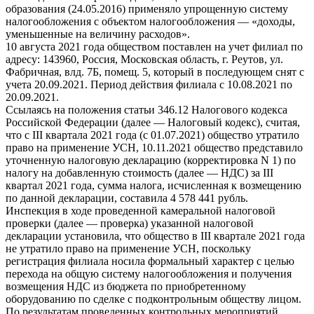
образования (24.05.2016) применяло упрощенную систему
налогообложения с объектом налогообложения — «доходы,
уменьшенные на величину расходов».
10 августа 2021 года обществом поставлен на учет филиал по
адресу: 143960, Россия, Московская область, г. Реутов, ул.
Фабричная, влд. 7Б, помещ. 5, который в последующем снят с
учета 20.09.2021. Период действия филиала с 10.08.2021 по
20.09.2021.
Ссылаясь на положения статьи 346.12 Налогового кодекса
Российской Федерации (далее — Налоговый кодекс), считая,
что с III квартала 2021 года (с 01.07.2021) общество утратило
право на применение УСН, 10.11.2021 общество представило
уточненную налоговую декларацию (корректировка N 1) по
налогу на добавленную стоимость (далее — НДС) за III
квартал 2021 года, сумма налога, исчисленная к возмещению
по данной декларации, составила 4 578 441 рубль.
Инспекция в ходе проведенной камеральной налоговой
проверки (далее — проверка) указанной налоговой
декларации установила, что общество в III квартале 2021 года
не утратило право на применение УСН, поскольку
регистрация филиала носила формальный характер с целью
перехода на общую систему налогообложения и получения
возмещения НДС из бюджета по приобретенному
оборудованию по сделке с подконтрольным обществу лицом.
По результатам проведенных контрольных мероприятий