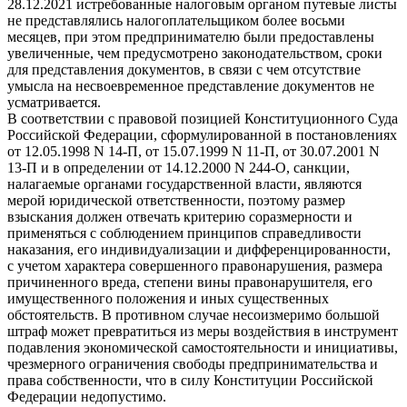
28.12.2021 истребованные налоговым органом путевые листы
не представлялись налогоплательщиком более восьми
месяцев, при этом предпринимателю были предоставлены
увеличенные, чем предусмотрено законодательством, сроки
для представления документов, в связи с чем отсутствие
умысла на несвоевременное представление документов не
усматривается.
В соответствии с правовой позицией Конституционного Суда
Российской Федерации, сформулированной в постановлениях
от 12.05.1998 N 14-П, от 15.07.1999 N 11-П, от 30.07.2001 N
13-П и в определении от 14.12.2000 N 244-О, санкции,
налагаемые органами государственной власти, являются
мерой юридической ответственности, поэтому размер
взыскания должен отвечать критерию соразмерности и
применяться с соблюдением принципов справедливости
наказания, его индивидуализации и дифференцированности,
с учетом характера совершенного правонарушения, размера
причиненного вреда, степени вины правонарушителя, его
имущественного положения и иных существенных
обстоятельств. В противном случае несоизмеримо большой
штраф может превратиться из меры воздействия в инструмент
подавления экономической самостоятельности и инициативы,
чрезмерного ограничения свободы предпринимательства и
права собственности, что в силу Конституции Российской
Федерации недопустимо.