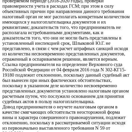
проверяемом периоде (2018-2020 годы), проверки
правомерности учета в расходах ГСМ; при этом в силу
объективных причин при направлении данного требования
налоговый орган не мог располагать конкретным количеством
имеющихся у налогоплательщика документов и их
реквизитами; доказательств того, что предприниматель не
располагала истребованными документами, как и
доказательств того, что они не могли быть представлены в
установленный инспекцией срок, Шлыковой Ю.Г. не
представлено, в связи с чем расчет штрафных санкций исходя
из количества несвоевременно представленных документов,
отраженный в оспариваемом решении, является верным.
Ссылка предпринимателя на определение Верховного суда
Российской Федерации от 04 февраля 2016 года N 302-КГ15-
19180 подлежит отклонению, поскольку данный судебный акт
был вынесен при иных фактических обстоятельствах,
поскольку в указанном деле количество несвоевременно
представленных документов установлено налоговым органом
расчетным путем, что послужило основанием для принятия
судебных актов в пользу налогоплательщика.
Довод предпринимателя о неучете налоговым органом в
качестве смягчающих обстоятельств неосторожной форма
вины и характера совершенного правонарушения, подлежит
отклонению, поскольку в рассматриваемой ситуации исходя
из первоначально выставленного требования N 59 от