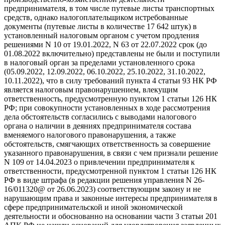
предпринимателя, в том числе путевые листы транспортных
средств, однако налогоплательщиком истребованные
документы (путевые листы в количестве 17 642 штук) в
установленный налоговым органом с учетом продления
решениями N 10 от 19.01.2022, N 63 от 22.07.2022 срок (до
01.08.2022 включительно) представлены не были и поступили
в налоговый орган за пределами установленного срока
(05.09.2022, 12.09.2022, 06.10.2022, 25.10.2022, 31.10.2022,
10.11.2022), что в силу требований пункта 4 статьи 93 НК РФ
является налоговым правонарушением, влекущим
ответственность, предусмотренную пунктом 1 статьи 126 НК
РФ; при совокупности установленных в ходе рассмотрения
дела обстоятельств согласились с выводами налогового
органа о наличии в деяниях предпринимателя состава
вменяемого налогового правонарушения, а также
обстоятельств, смягчающих ответственность за совершение
указанного правонарушения, в связи с чем признали решение
N 109 от 14.04.2023 о привлечении предпринимателя к
ответственности, предусмотренной пунктом 1 статьи 126 НК
РФ в виде штрафа (в редакции решения управления N 26-
16/011320@ от 26.06.2023) соответствующим закону и не
нарушающим права и законные интересы предпринимателя в
сфере предпринимательской и иной экономической
деятельности и обоснованно на основании части 3 статьи 201