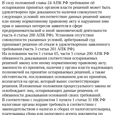
В силу положений главы 24 АПК РФ требование об
оспаривании принятых органом власти решений может быть
удовлетворено при доказанности наличия совокупности
следующих условий: несоответствие данных решений закону
или иному нормативному правовому акту и нарушение ими
прав и законных интересов заявителя в сфере
предпринимательской и иной экономической деятельности
(часть 4 статьи 200 АПК РФ). Установив отсутствие
совокупности указанных условий, арбитражный суд
принимает решение об отказе в удовлетворении заявленного
требования (часть 3 статьи 201 АПК РФ).
На основании части 1 статьи 65, части 5 статьи 200 АПК РФ
обязанность доказывания соответствия оспариваемых
решений закону или иному нормативному правовому акту,
законности из принятия, наличия у органа власти надлежащих
полномочий на принятие оспариваемых решений, а также
обстоятельств, послуживших основанием для их принятия,
возлагается на орган, который вынес соответствующие
решения. Изложенные положения процессуального закона не
освобождают лиц, оспаривающих данные решения, от
обязанности доказывания оснований своих требований.
В соответствии с подпунктом 1 пункта 1 статьи 31 НК РФ
налоговые органы вправе требовать в соответствии с
законодательством о налогах и сборах от налогоплательщика,
плательщика сбора или налогового агента документы по