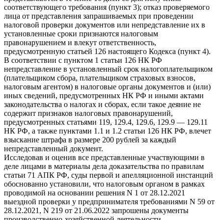
соответствующего требования (пункт 3); отказ проверяемого
лица от представления запрашиваемых при проведении
налоговой проверки документов или непредставление их в
установленные сроки признаются налоговым
правонарушением и влекут ответственность,
предусмотренную статьей 126 настоящего Кодекса (пункт 4).
В соответствии с пунктом 1 статьи 126 НК РФ
непредставление в установленный срок налогоплательщиком
(плательщиком сбора, плательщиком страховых взносов,
налоговым агентом) в налоговые органы документов и (или)
иных сведений, предусмотренных НК РФ и иными актами
законодательства о налогах и сборах, если такое деяние не
содержит признаков налоговых правонарушений,
предусмотренных статьями 119, 129.4, 129.6, 129.9 — 129.11
НК РФ, а также пунктами 1.1 и 1.2 статьи 126 НК РФ, влечет
взыскание штрафа в размере 200 рублей за каждый
непредставленный документ.
Исследовав и оценив все представленные участвующими в
деле лицами в материалы дела доказательства по правилам
статьи 71 АПК РФ, суды первой и апелляционной инстанций
обоснованно установили, что налоговым органом в рамках
проводимой на основании решения N 1 от 28.12.2021
выездной проверки у предпринимателя требованиями N 59 от
28.12.2021, N 219 от 21.06.2022 запрошены документы
производственно-хозяйственной деятельности