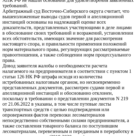
АПК РФ не нашли оснований для удовлетворения заявленных
требований.
Арбитражный суд Восточно-Сибирского округа считает, что
вышеизложенные выводы судов первой и апелляционной
инстанций основаны на надлежащей оценке всех
доказательств, представленных участвующими в деле лицами
в обоснование своих требований и возражений, установлении
всех обстоятельств, имеющих значение для рассмотрения
настоящего спора, и правильности применения положений
норм материального права, регулирующих рассматриваемые
правоотношения, а также соблюдении норм процессуального
права.
Довод заявителя жалобы о необходимости расчета
налагаемого на предпринимателя в соответствии с пунктом 1
статьи 126 НК РФ штрафа исходя из количества
истребованных налоговым органом, но несвоевременно
представленных документов, рассмотрен судами первой и
апелляционной инстанций и обоснованно отклонен,
поскольку в требовании о представлении документов N 219
от 21.06.2022 в указаны, в том числе путевые листы
транспортных средств с целью подтверждения или
опровержения фактов перевозки лесоматериалов
непосредственно собственными силами предпринимателя, а
также составления товарного баланса по поступившим
лесоматериалам, перевезенным и переданным в переработку в