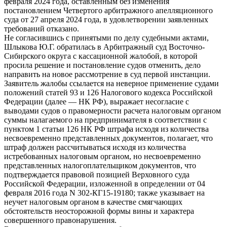
февраля 2024 года, оставленным без изменения
постановлением Четвертого арбитражного апелляционного
суда от 27 апреля 2024 года, в удовлетворении заявленных
требований отказано.
Не согласившись с принятыми по делу судебными актами,
Шлыкова Ю.Г. обратилась в Арбитражный суд Восточно-
Сибирского округа с кассационной жалобой, в которой
просила решение и постановление судов отменить, дело
направить на новое рассмотрение в суд первой инстанции.
Заявитель жалобы ссылается на неверное применение судами
положений статей 93 и 126 Налогового кодекса Российской
Федерации (далее — НК РФ), выражает несогласие с
выводами судов о правомерности расчета налоговым органом
суммы налагаемого на предпринимателя в соответствии с
пунктом 1 статьи 126 НК РФ штрафа исходя из количества
несвоевременно представленных документов, полагает, что
штраф должен рассчитываться исходя из количества
истребованных налоговым органом, но несвоевременно
представленных налогоплательщиком документов, что
подтверждается правовой позицией Верховного суда
Российской Федерации, изложенной в определении от 04
февраля 2016 года N 302-КГ15-19180; также указывает на
неучет налоговым органом в качестве смягчающих
обстоятельств неосторожной формы вины и характера
совершенного правонарушения.