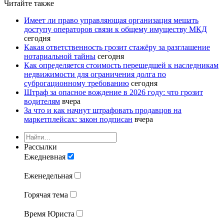
Читайте также
Имеет ли право управляющая организация мешать
доступу операторов связи к общему имуществу МКД
сегодня
Какая ответственность грозит стажёру за разглашение
нотариальной тайны
сегодня
Как определяется стоимость перешедшей к наследникам
недвижимости для ограничения долга по
суброгационному требованию
сегодня
Штраф за опасное вождение в 2026 году: что грозит
водителям
вчера
За что и как начнут штрафовать продавцов на
маркетплейсах: закон подписан
вчера
Рассылки
Ежедневная
Еженедельная
Горячая тема
Время Юриста