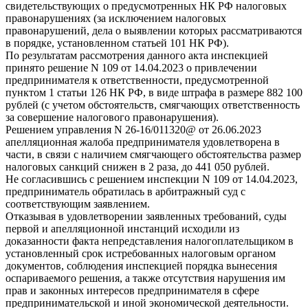
свидетельствующих о предусмотренных НК РФ налоговых
правонарушениях (за исключением налоговых
правонарушений, дела о выявлении которых рассматриваются
в порядке, установленном статьей 101 НК РФ).
По результатам рассмотрения данного акта инспекцией
принято решение N 109 от 14.04.2023 о привлечении
предпринимателя к ответственности, предусмотренной
пунктом 1 статьи 126 НК РФ, в виде штрафа в размере 882 100
рублей (с учетом обстоятельств, смягчающих ответственность
за совершение налогового правонарушения).
Решением управления N 26-16/011320@ от 26.06.2023
апелляционная жалоба предпринимателя удовлетворена в
части, в связи с наличием смягчающего обстоятельства размер
налоговых санкций снижен в 2 раза, до 441 050 рублей.
Не согласившись с решением инспекции N 109 от 14.04.2023,
предприниматель обратилась в арбитражный суд с
соответствующим заявлением.
Отказывая в удовлетворении заявленных требований, суды
первой и апелляционной инстанций исходили из
доказанности факта непредставления налогоплательщиком в
установленный срок истребованных налоговым органом
документов, соблюдения инспекцией порядка вынесения
оспариваемого решения, а также отсутствия нарушения им
прав и законных интересов предпринимателя в сфере
предпринимательской и иной экономической деятельности.