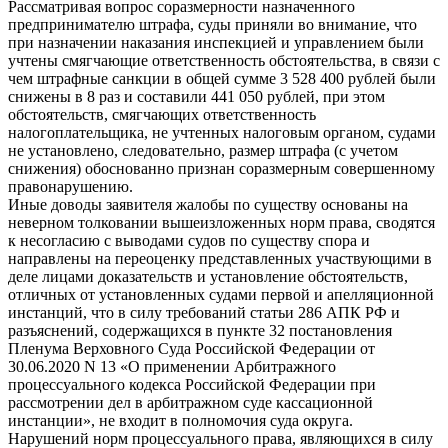
Рассматривая вопрос соразмерности назначенного
предпринимателю штрафа, суды приняли во внимание, что
при назначении наказания инспекцией и управлением были
учтены смягчающие ответственность обстоятельства, в связи с
чем штрафные санкции в общей сумме 3 528 400 рублей были
снижены в 8 раз и составили 441 050 рублей, при этом
обстоятельств, смягчающих ответственность
налогоплательщика, не учтенных налоговым органом, судами
не установлено, следовательно, размер штрафа (с учетом
снижения) обоснованно признан соразмерным совершенному
правонарушению.
Иные доводы заявителя жалобы по существу основаны на
неверном толковании вышеизложенных норм права, сводятся
к несогласию с выводами судов по существу спора и
направлены на переоценку представленных участвующими в
деле лицами доказательств и установление обстоятельств,
отличных от установленных судами первой и апелляционной
инстанций, что в силу требований статьи 286 АПК РФ и
разъяснений, содержащихся в пункте 32 постановления
Пленума Верховного Суда Российской Федерации от
30.06.2020 N 13 «О применении Арбитражного
процессуального кодекса Российской Федерации при
рассмотрении дел в арбитражном суде кассационной
инстанции», не входит в полномочия суда округа.
Нарушений норм процессуального права, являющихся в силу