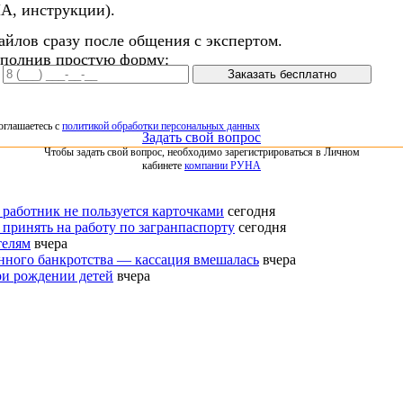
А, инструкции).
айлов сразу после общения с экспертом.
аполнив простую форму:
Заказать бесплатно
оглашаетесь с
политикой обработки персональных данных
Задать свой вопрос
Чтобы задать свой вопрос, необходимо зарегистрироваться в Личном
кабинете
компании РУНА
 работник не пользуется карточками
сегодня
 принять на работу по загранпаспорту
сегодня
телям
вчера
нного банкротства — кассация вмешалась
вчера
ри рождении детей
вчера