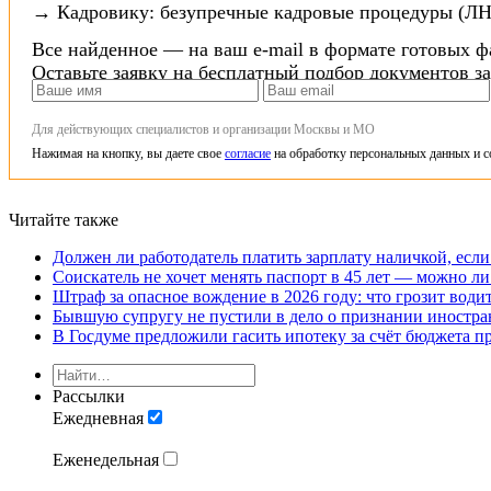
→ Кадровику: безупречные кадровые процедуры (ЛН
Все найденное — на ваш e-mail в формате готовых ф
Оставьте заявку на бесплатный подбор документов з
Для действующих специалистов и организации Москвы и МО
Нажимая на кнопку, вы даете свое
согласие
на обработку персональных данных и с
Читайте также
Должен ли работодатель платить зарплату наличкой, если
Соискатель не хочет менять паспорт в 45 лет — можно ли
Штраф за опасное вождение в 2026 году: что грозит води
Бывшую супругу не пустили в дело о признании иностра
В Госдуме предложили гасить ипотеку за счёт бюджета п
Рассылки
Ежедневная
Еженедельная