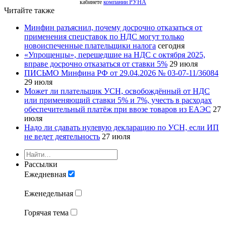
кабинете
компании РУНА
Читайте также
Минфин разъяснил, почему досрочно отказаться от
применения спецставок по НДС могут только
новоиспеченные плательщики налога
сегодня
«Упрощенцы», перешедшие на НДС с октября 2025,
вправе досрочно отказаться от ставки 5%
29 июля
ПИСЬМО Минфина РФ от 29.04.2026 № 03-07-11/36084
29 июля
Может ли плательщик УСН, освобождённый от НДС
или применяющий ставки 5% и 7%, учесть в расходах
обеспечительный платёж при ввозе товаров из ЕАЭС
27
июля
Надо ли сдавать нулевую декларацию по УСН, если ИП
не ведет деятельность
27 июля
Рассылки
Ежедневная
Еженедельная
Горячая тема