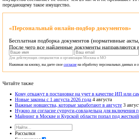
передающему такое имущество.
«Персональный онлайн-подбор документов»
Бесплатная подборка документов (нормативные акты,
После чего все найденные документы направляются в
Для действующих специалистов и организации Москвы и МО
Нажимая на кнопку, вы даете свое
согласие
на обработку персональных данных и с
Читайте также
Кому откажут в постановке на учет в качестве ИП или сам
Новые законы с 1 августа 2026 года
4 августа
Важные новшества, которые заработают в августе
3 авгус
Нужно ли согласие супруги-совладельца для включения го
Майнинг в Москве и Курской области попал под жесткий 
Рассылки