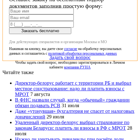
документов заполнив простую форму:
Заказать бесплатно
Для действующих специалистов и организации Москвы и МО
Нажимая на кнопку, вы даете свое
согласие
на обработку персональных
данных и соглашаетесь с
политикой обработки персональных данных
Задать свой вопрос
Чтобы задать свой вопрос, необходимо зарегистрироваться в Личном
кабинете
компании РУНА
Читайте также
Директор-белорус работает с территории РБ и выбрал
местное соцстрахование: надо ли платить взносы с
МРОТ
7 августа
В ФНС назвали случай, когда «обычный» гражданин
обязан подавать РСВ
31 июля
Даже «утонувшая» бухгалтерия не спасет от налоговых
доначислений
29 июля
Удаленный директор-белорус выбрал страхование по
законам Беларуси: платить ли взносы в РФ с МРОТ
28
июля
Нужно ли учитывать дивиденды при расчёте доли