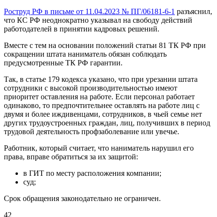
Роструд РФ в письме от 11.04.2023 № ПГ/06181-6-1
разъяснил,
что КС РФ неоднократно указывал на свободу действий
работодателей в принятии кадровых решений.
Вместе с тем на основании положений статьи 81 ТК РФ при
сокращении штата наниматель обязан соблюдать
предусмотренные ТК РФ гарантии.
Так, в статье 179 кодекса указано, что при урезании штата
сотрудники с высокой производительностью имеют
приоритет оставления на работе. Если персонал работает
одинаково, то предпочтительнее оставлять на работе лиц с
двумя и более иждивенцами, сотрудников, в чьей семье нет
других трудоустроенных граждан, лиц, получивших в период
трудовой деятельность профзаболевание или увечье.
Работник, который считает, что наниматель нарушил его
права, вправе обратиться за их защитой:
в ГИТ по месту расположения компании;
суд;
Срок обращения законодательно не ограничен.
4
2