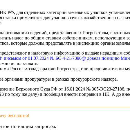
 НК РФ, для отдельных категорий земельных участков установле
ая ставка применяется для участков сельскохозяйственного назна
ю.
а основании сведений, представленных Росреестром, в которых
тать налог по общим ставкам собственникам, использующим земл
тков, которые должны представлять в инспекцию органы земельн
и представляют в налоговую информацию о выдаче нерадивым со
 письмом от 01.07.2024 № БС-4-21/7396@ довела позицию Мин
ожно использовать:
ами Россельхознадзора или Росреестра, или представителями му
е органами прокуратуры в рамках прокурорского надзора.
ение Верховного Суда РФ от 16.01.2024 № 305-ЭС23-27186, по
023 по тому же делу) и пообещал внести поправки в НК. А до в
чу бесплатно!
нтов по вашим запросам: