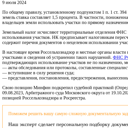
9 июля 2024
По общему правилу, установленному подпунктом 1 п. 1 ст. 394
земель ставка составляет 1,5 процента. В частности, пониженн
владельцев земли использовать участки по прямому назначени
Земельный налог исчисляют территориальные отделения ФНС н
использования участков. НК предписывает налоговикам пересчи
содержит перечня документов о нецелевом использовании учас
В настоящее время Россельхознадзор и местные органы власт
участками и сведения об устранении таких нарушений.
ФНС РФ
подтверждающих использование участков не по назначению, м
— акты обследования или протоколы, составленные специалист
— вступившие в силу решения суда;
— представления, постановления, предостережения, вынесенны
Свою позицию Минфин подкрепил судебной практикой (Определ
09.08.2023, Арбитражного суда Московского округа от 19.10.2
позицией Россельхознадзора и Росреестра.
Поможем решить вашу самую сложную документальную зада
Наш эксперт сделает персональную подборку докуме