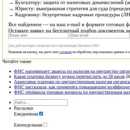
→ Бухгалтеру: защита от налоговых доначислений (а
→ Юристу: выигрышная стратегия для суда (прецеден
→ Кадровику: безупречные кадровые процедуры (ЛН
Все найденное — на ваш e-mail в формате готовых ф
Оставьте заявку на бесплатный подбор документов з
Для действующих специалистов и организации Москвы и МО
Нажимая на кнопку, вы даете свое
согласие
на обработку персональных данных и с
Читайте также
ФНС напоминает: авансы по налогам на имущество орга
Какие платежи бизнесу нужно перечислить до 28 июля
2
Авансовые платежи по имущественным налогам организац
ФНС рассказала, как применять повышающие коэффициент
ФНС обобщила типовые вопросы по имущественным налога
Рассылки
Ежедневная
Еженедельная