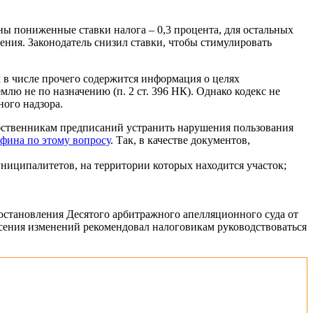
ны пониженные ставки налога – 0,3 процента, для остальных
чения. Законодатель снизил ставки, чтобы стимулировать
 в числе прочего содержится информация о целях
ю не по назначению (п. 2 ст. 396 НК). Однако кодекс не
ого надзора.
бственникам предписаний устранить нарушения пользования
фина по этому вопросу
. Так, в качестве документов,
ниципалитетов, на территории которых находится участок;
становления Десятого арбитражного апелляционного суда от
несения изменений рекомендовал налоговикам руководствоваться