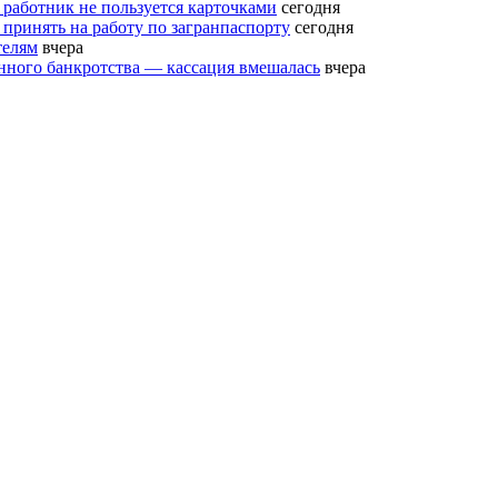
 работник не пользуется карточками
сегодня
 принять на работу по загранпаспорту
сегодня
телям
вчера
нного банкротства — кассация вмешалась
вчера