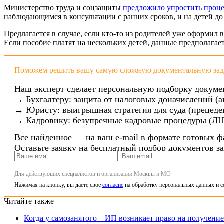
Министерство труда и соцзащиты
предложило упростить проце
наблюдающимся в консультации с ранних сроков, и на детей до 
Предлагается в случае, если кто-то из родителей уже оформил 
Если пособие платят на нескольких детей, данные предполагае
Поможем решить вашу самую сложную документальную зада
Наш эксперт сделает персональную подборку докуме
→ Бухгалтеру: защита от налоговых доначислений (а
→ Юристу: выигрышная стратегия для суда (прецеден
→ Кадровику: безупречные кадровые процедуры (ЛН
Все найденное — на ваш e-mail в формате готовых ф
Оставьте заявку на бесплатный подбор документов з
Для действующих специалистов и организации Москвы и МО
Нажимая на кнопку, вы даете свое
согласие
на обработку персональных данных и с
Читайте также
Когда у самозанятого – ИП возникает право на получение 