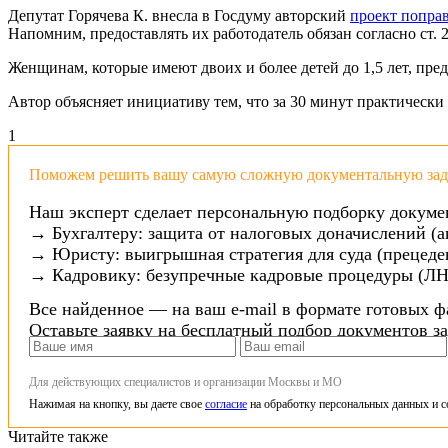
Депутат Горячева К. внесла в Госдуму авторский
проект попра
Напомним, предоставлять их работодатель обязан согласно ст. 
Женщинам, которые имеют двоих и более детей до 1,5 лет, пре
Автор объясняет инициативу тем, что за 30 минут практически 
1
Поможем решить вашу самую сложную документальную зада
Наш эксперт сделает персональную подборку докуме
→ Бухгалтеру: защита от налоговых доначислений (а
→ Юристу: выигрышная стратегия для суда (прецеден
→ Кадровику: безупречные кадровые процедуры (ЛН
Все найденное — на ваш e-mail в формате готовых ф
Оставьте заявку на бесплатный подбор документов з
Для действующих специалистов и организации Москвы и МО
Нажимая на кнопку, вы даете свое
согласие
на обработку персональных данных и с
Читайте также