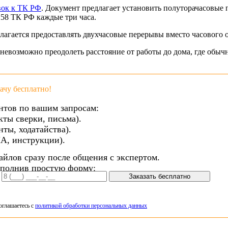
вок к ТК РФ
. Документ предлагает установить полуторачасовые 
258 ТК РФ каждые три часа.
длагается предоставлять двухчасовые перерывы вместо часового 
невозможно преодолеть расстояние от работы до дома, где обычн
чу бесплатно!
нтов по вашим запросам:
кты сверки, письма).
ты, ходатайства).
А, инструкции).
айлов сразу после общения с экспертом.
аполнив простую форму:
Заказать бесплатно
оглашаетесь с
политикой обработки персональных данных