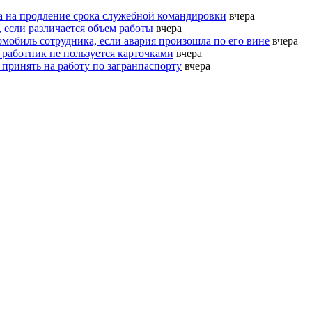
ка на продление срока служебной командировки
вчера
 если различается объем работы
вчера
омобиль сотрудника, если авария произошла по его вине
вчера
 работник не пользуется карточками
вчера
 принять на работу по загранпаспорту
вчера