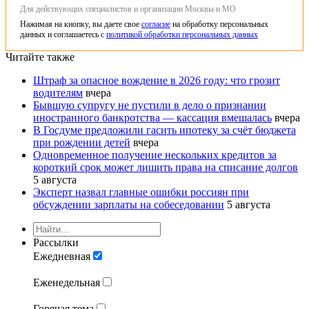
Для действующих специалистов и организации Москвы и МО
Нажимая на кнопку, вы даете свое
согласие
на обработку персональных
данных и соглашаетесь с
политикой обработки персональных данных
Читайте также
Штраф за опасное вождение в 2026 году: что грозит
водителям
вчера
Бывшую супругу не пустили в дело о признании
иностранного банкротства — кассация вмешалась
вчера
В Госдуме предложили гасить ипотеку за счёт бюджета
при рождении детей
вчера
Одновременное получение нескольких кредитов за
короткий срок может лишить права на списание долгов
5 августа
Эксперт назвал главные ошибки россиян при
обсуждении зарплаты на собеседовании
5 августа
Рассылки
Ежедневная
Еженедельная
Горячая тема