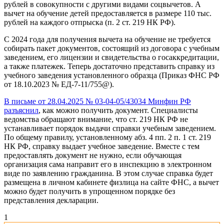
рублей в совокупности с другими видами соцвычетов. А
вычет на обучение детей предоставляется в размере 110 тыс.
рублей на каждого отпрыска (п. 2 ст. 219 НК РФ).
С 2024 года для получения вычета на обучение не требуется
собирать пакет документов, состоящий из договора с учебным
заведением, его лицензии и свидетельства о госаккредитации,
а также платежек. Теперь достаточно представить справку из
учебного заведения установленного образца (Приказ ФНС РФ
от 18.10.2023 № ЕД-7-11/755@).
В письме от 28.04.2025 № 03-04-05/43034 Минфин РФ
разъяснил
, как можно получить документ. Специалисты
ведомства обращают внимание, что ст. 219 НК РФ не
устанавливает порядок выдачи справки учебным заведением.
По общему правилу, установленному абз. 4 пп. 2 п. 1 ст. 219
НК РФ, справку выдает учебное заведение. Вместе с тем
предоставлять документ не нужно, если обучающая
организация сама направит его в инспекцию в электронном
виде по заявлению гражданина. В этом случае справка будет
размещена в личном кабинете физлица на сайте ФНС, а вычет
можно будет получить в упрощенном порядке без
представления декларации.
1