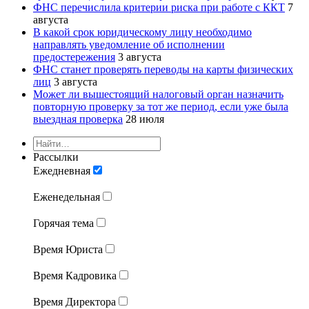
ФНС перечислила критерии риска при работе с ККТ
7
августа
В какой срок юридическому лицу необходимо
направлять уведомление об исполнении
предостережения
3 августа
ФНС станет проверять переводы на карты физических
лиц
3 августа
Может ли вышестоящий налоговый орган назначить
повторную проверку за тот же период, если уже была
выездная проверка
28 июля
Рассылки
Ежедневная
Еженедельная
Горячая тема
Время Юриста
Время Кадровика
Время Директора