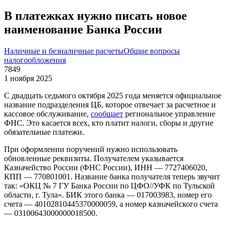
В платежках нужно писать новое
наименование Банка России
Наличные и безналичные расчеты
Общие вопросы
налогообложения
7849
1 ноября 2025
С двадцать седьмого октября 2025 года меняется официальное
название подразделения ЦБ, которое отвечает за расчетное и
кассовое обслуживание,
сообщает
региональное управление
ФНС. Это касается всех, кто платит налоги, сборы и другие
обязательные платежи.
При оформлении поручений нужно использовать
обновленные реквизиты. Получателем указывается
Казначейство России (ФНС России), ИНН — 7727406020,
КПП — 770801001. Название банка получателя теперь звучит
так: «ОКЦ № 7 ГУ Банка России по ЦФО//УФК по Тульской
области, г. Тула». БИК этого банка — 017003983, номер его
счета — 40102810445370000059, а номер казначейского счета
— 03100643000000018500.