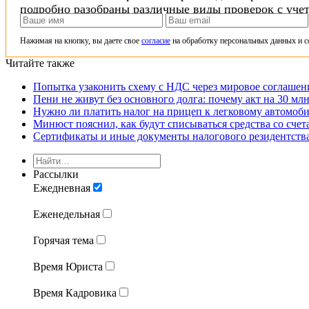
подробно разобраны различные виды проверок с уче
Нажимая на кнопку, вы даете свое
согласие
на обработку персональных данных и с
Читайте также
Попытка узаконить схему с НДС через мировое соглашен
Пени не живут без основного долга: почему акт на 30 м
Нужно ли платить налог на прицеп к легковому автомоби
Минюст пояснил, как будут списываться средства со сче
Сертификаты и иные документы налогового резидентств
Рассылки
Ежедневная
Еженедельная
Горячая тема
Время Юриста
Время Кадровика