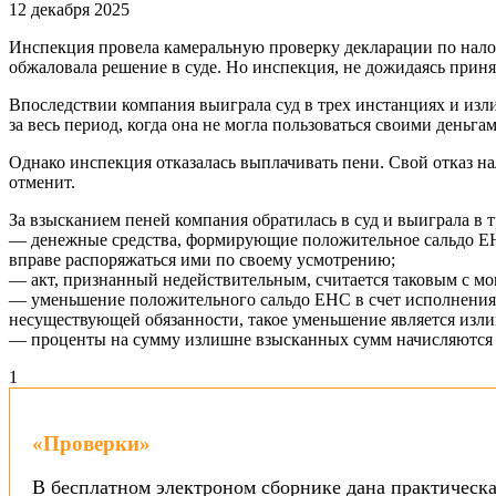
12 декабря 2025
Инспекция провела камеральную проверку декларации по нало
обжаловала решение в суде. Но инспекция, не дожидаясь прин
Впоследствии компания выиграла суд в трех инстанциях и изл
за весь период, когда она не могла пользоваться своими деньгам
Однако инспекция отказалась выплачивать пени. Свой отказ на
отменит.
За взысканием пеней компания обратилась в суд и выиграла в т
— денежные средства, формирующие положительное сальдо ЕНС,
вправе распоряжаться ими по своему усмотрению;
— акт, признанный недействительным, считается таковым с мом
— уменьшение положительного сальдо ЕНС в счет исполнения 
несуществующей обязанности, такое уменьшение является изл
— проценты на сумму излишне взысканных сумм начисляются с 
1
«Проверки»
В бесплатном электроном сборнике дана практическа