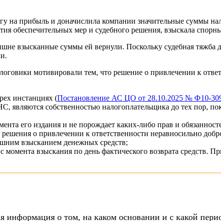
гу на прибыль и доначислила компании значительные суммы нал
ятия обеспечительных мер и судебного решения, взыскала спорн
ишне взысканные суммы ей вернули. Поскольку судебная тяжба д
и.
логовики мотивировали тем, что решение о привлечении к ответс
рех инстанциях (
Постановление АС ЦО от 28.10.2025 № Ф10-30
 являются собственностью налогоплательщика до тех пор, пока 
ента его издания и не порождает каких-либо прав и обязанност
решения о привлечении к ответственности неравносильно добро
ишним взысканием денежных средств;
момента взыскания по день фактического возврата средств. При
я информация о том, на каком основании и с какой пери